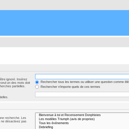
être ignoré. Insérez
Rechercher tous les termes ou utiliser une question comme él
 seul un des mots doit
herches partielles.
Rechercher n’importe quels de ces termes
ielles.
 une recherche. Les
s ne désactivez pas