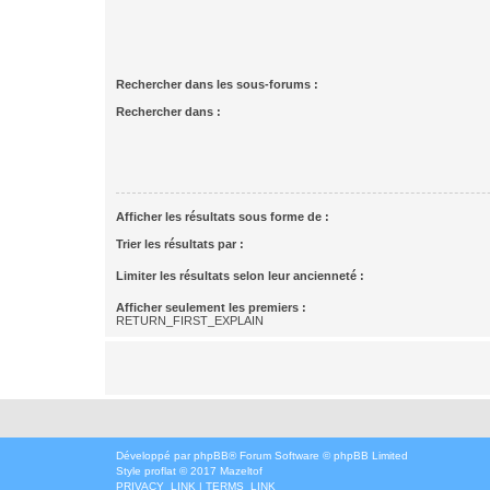
Rechercher dans les sous-forums :
Rechercher dans :
Afficher les résultats sous forme de :
Trier les résultats par :
Limiter les résultats selon leur ancienneté :
Afficher seulement les premiers :
RETURN_FIRST_EXPLAIN
Développé par
phpBB
® Forum Software © phpBB Limited
Style
proflat
© 2017
Mazeltof
PRIVACY_LINK
|
TERMS_LINK