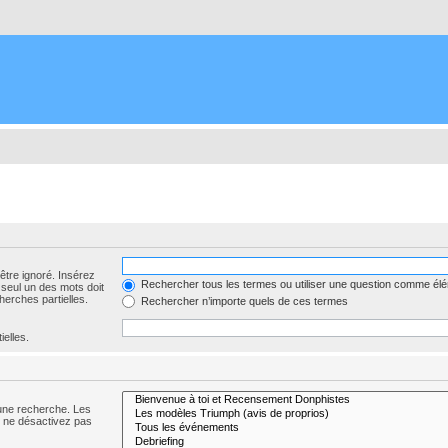
être ignoré. Insérez
Rechercher tous les termes ou utiliser une question comme él
 seul un des mots doit
herches partielles.
Rechercher n’importe quels de ces termes
ielles.
 une recherche. Les
s ne désactivez pas