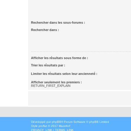
Rechercher dans les sous-forums :
Rechercher dans :
Afficher les résultats sous forme de :
Trier les résultats par :
Limiter les résultats selon leur ancienneté :
Afficher seulement les premiers :
RETURN_FIRST_EXPLAIN
Développé par
phpBB
® Forum Software © phpBB Limited
Style
proflat
© 2017
Mazeltof
PRIVACY_LINK
|
TERMS_LINK