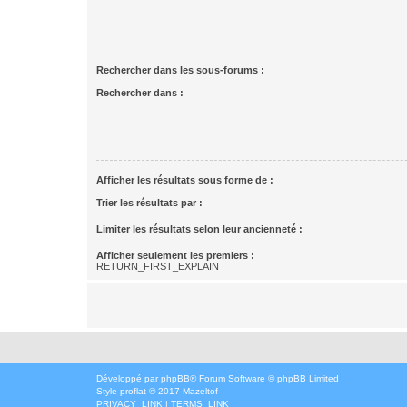
Rechercher dans les sous-forums :
Rechercher dans :
Afficher les résultats sous forme de :
Trier les résultats par :
Limiter les résultats selon leur ancienneté :
Afficher seulement les premiers :
RETURN_FIRST_EXPLAIN
Développé par
phpBB
® Forum Software © phpBB Limited
Style
proflat
© 2017
Mazeltof
PRIVACY_LINK
|
TERMS_LINK