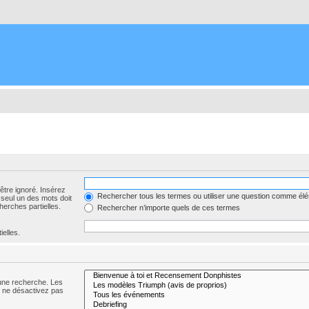
être ignoré. Insérez
Rechercher tous les termes ou utiliser une question comme él
 seul un des mots doit
herches partielles.
Rechercher n’importe quels de ces termes
ielles.
 une recherche. Les
s ne désactivez pas