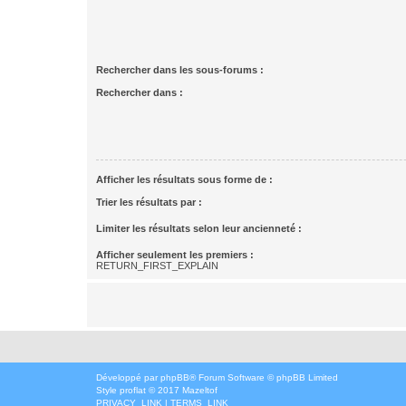
Rechercher dans les sous-forums :
Rechercher dans :
Afficher les résultats sous forme de :
Trier les résultats par :
Limiter les résultats selon leur ancienneté :
Afficher seulement les premiers :
RETURN_FIRST_EXPLAIN
Développé par
phpBB
® Forum Software © phpBB Limited
Style
proflat
© 2017
Mazeltof
PRIVACY_LINK
|
TERMS_LINK