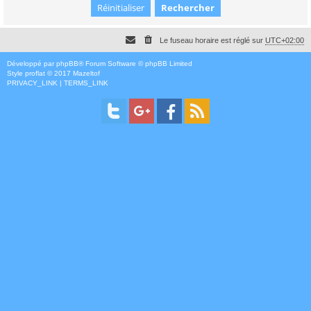
Le fuseau horaire est réglé sur
UTC+02:00
Développé par
phpBB
® Forum Software © phpBB Limited
Style
proflat
© 2017
Mazeltof
PRIVACY_LINK
|
TERMS_LINK