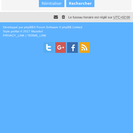
Le fuseau horaire est réglé sur
UTC+02:00
Développé par
phpBB
® Forum Software © phpBB Limited
Style
proflat
© 2017
Mazeltof
PRIVACY_LINK
|
TERMS_LINK