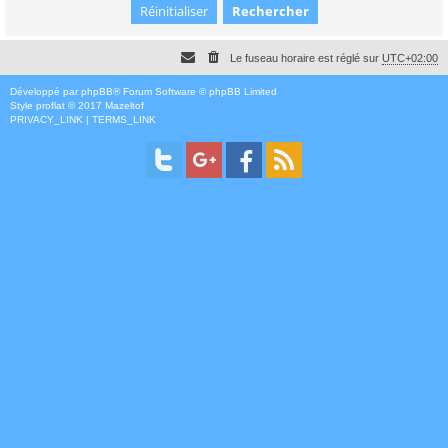
Le fuseau horaire est réglé sur
UTC+02:00
Développé par
phpBB
® Forum Software © phpBB Limited
Style
proflat
© 2017
Mazeltof
PRIVACY_LINK
|
TERMS_LINK