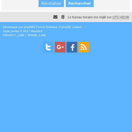
Le fuseau horaire est réglé sur
UTC+02:00
Développé par
phpBB
® Forum Software © phpBB Limited
Style
proflat
© 2017
Mazeltof
PRIVACY_LINK
|
TERMS_LINK