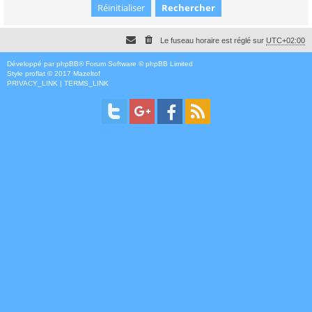
Le fuseau horaire est réglé sur
UTC+02:00
Développé par
phpBB
® Forum Software © phpBB Limited
Style
proflat
© 2017
Mazeltof
PRIVACY_LINK
|
TERMS_LINK