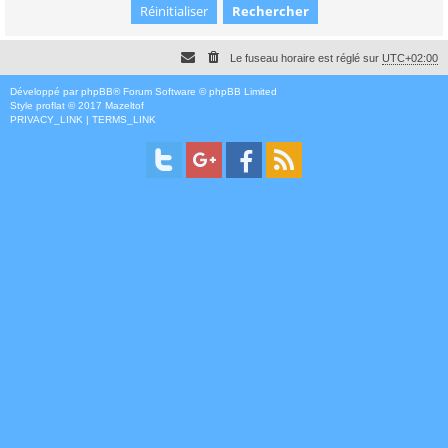
Le fuseau horaire est réglé sur
UTC+02:00
Développé par
phpBB
® Forum Software © phpBB Limited
Style
proflat
© 2017
Mazeltof
PRIVACY_LINK
|
TERMS_LINK