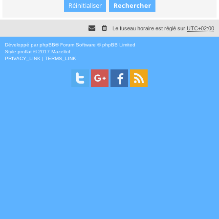
Le fuseau horaire est réglé sur
UTC+02:00
Développé par
phpBB
® Forum Software © phpBB Limited
Style
proflat
© 2017
Mazeltof
PRIVACY_LINK
|
TERMS_LINK