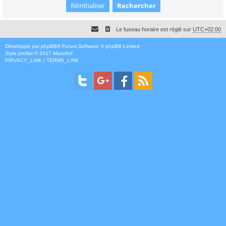
Le fuseau horaire est réglé sur
UTC+02:00
Développé par
phpBB
® Forum Software © phpBB Limited
Style
proflat
© 2017
Mazeltof
PRIVACY_LINK
|
TERMS_LINK