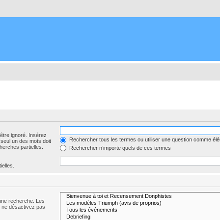
être ignoré. Insérez
Rechercher tous les termes ou utiliser une question comme él
 seul un des mots doit
herches partielles.
Rechercher n’importe quels de ces termes
ielles.
 une recherche. Les
s ne désactivez pas