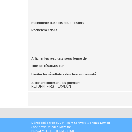
Rechercher dans les sous-forums :
Rechercher dans :
Afficher les résultats sous forme de :
Trier les résultats par :
Limiter les résultats selon leur ancienneté :
Afficher seulement les premiers :
RETURN_FIRST_EXPLAIN
Développé par
phpBB
® Forum Software © phpBB Limited
Style
proflat
© 2017
Mazeltof
PRIVACY_LINK
|
TERMS_LINK