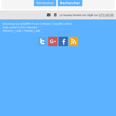
Le fuseau horaire est réglé sur
UTC+02:00
Développé par
phpBB
® Forum Software © phpBB Limited
Style
proflat
© 2017
Mazeltof
PRIVACY_LINK
|
TERMS_LINK