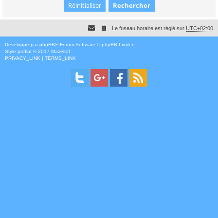
Le fuseau horaire est réglé sur
UTC+02:00
Développé par
phpBB
® Forum Software © phpBB Limited
Style
proflat
© 2017
Mazeltof
PRIVACY_LINK
|
TERMS_LINK