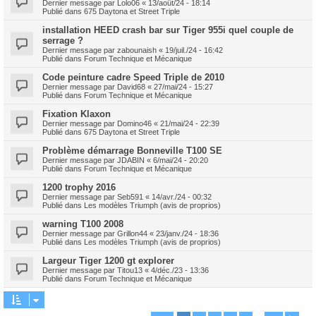
Dernier message par
Lolo06
«
13/août/24 - 18:14
Publié dans
675 Daytona et Street Triple
installation HEED crash bar sur Tiger 955i quel couple de
serrage ?
Dernier message par
zabounaish
«
19/juil./24 - 16:42
Publié dans
Forum Technique et Mécanique
Code peinture cadre Speed Triple de 2010
Dernier message par
David68
«
27/mai/24 - 15:27
Publié dans
Forum Technique et Mécanique
Fixation Klaxon
Dernier message par
Domino46
«
21/mai/24 - 22:39
Publié dans
675 Daytona et Street Triple
Problème démarrage Bonneville T100 SE
Dernier message par
JDABIN
«
6/mai/24 - 20:20
Publié dans
Forum Technique et Mécanique
1200 trophy 2016
Dernier message par
Seb591
«
14/avr./24 - 00:32
Publié dans
Les modèles Triumph (avis de proprios)
warning T100 2008
Dernier message par
Grillon44
«
23/janv./24 - 18:36
Publié dans
Les modèles Triumph (avis de proprios)
Largeur Tiger 1200 gt explorer
Dernier message par
Titou13
«
4/déc./23 - 13:36
Publié dans
Forum Technique et Mécanique