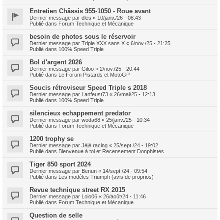
Entretien Châssis 955-1050 - Roue avant
Dernier message par
dles
«
10/janv./26 - 08:43
Publié dans
Forum Technique et Mécanique
besoin de photos sous le réservoir
Dernier message par
Triple XXX sans X
«
6/nov./25 - 21:25
Publié dans
100% Speed Triple
Bol d'argent 2026
Dernier message par
Giloo
«
2/nov./25 - 20:44
Publié dans
Le Forum Pistards et MotoGP
Soucis rétroviseur Speed Triple s 2018
Dernier message par
Lanfeust73
«
26/mai/25 - 12:13
Publié dans
100% Speed Triple
silencieux echappement predator
Dernier message par
woda68
«
25/janv./25 - 10:34
Publié dans
Forum Technique et Mécanique
1200 trophy se
Dernier message par
Jéjé racing
«
25/sept./24 - 19:02
Publié dans
Bienvenue à toi et Recensement Donphistes
Tiger 850 sport 2024
Dernier message par
Benun
«
14/sept./24 - 09:54
Publié dans
Les modèles Triumph (avis de proprios)
Revue technique street RX 2015
Dernier message par
Lolo06
«
26/août/24 - 11:46
Publié dans
Forum Technique et Mécanique
Question de selle