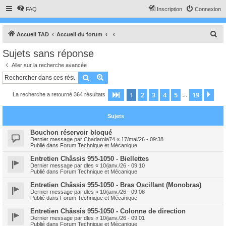
FAQ
Inscription
Connexion
R
Accueil TAD
Accueil du forum
e
Sujets sans réponse
c
Aller sur la recherche avancée
h
Rechercher
Recherche avancée
e
1
2
3
4
5
19
Page
1
sur
19
Sui
La recherche a retourné 364 résultats
r
…
c
Sujets
h
e
Bouchon réservoir bloqué
Dernier message par
Chadarola74
«
17/mai/26 - 09:38
r
Publié dans
Forum Technique et Mécanique
Entretien Châssis 955-1050 - Biellettes
Dernier message par
dles
«
10/janv./26 - 09:10
Publié dans
Forum Technique et Mécanique
Entretien Châssis 955-1050 - Bras Oscillant (Monobras)
Dernier message par
dles
«
10/janv./26 - 09:08
Publié dans
Forum Technique et Mécanique
Entretien Châssis 955-1050 - Colonne de direction
Dernier message par
dles
«
10/janv./26 - 09:01
Publié dans
Forum Technique et Mécanique