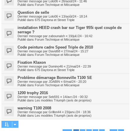
Dernier message par
Lolo06
«
26/août/24 - 11:46
Publié dans
Forum Technique et Mécanique
Question de selle
Dernier message par
Lolo06
«
13/août/24 - 18:14
Publié dans
675 Daytona et Street Triple
installation HEED crash bar sur Tiger 955i quel couple de
serrage ?
Dernier message par
zabounaish
«
19/juil./24 - 16:42
Publié dans
Forum Technique et Mécanique
Code peinture cadre Speed Triple de 2010
Dernier message par
David68
«
27/mai/24 - 15:27
Publié dans
Forum Technique et Mécanique
Fixation Klaxon
Dernier message par
Domino46
«
21/mai/24 - 22:39
Publié dans
675 Daytona et Street Triple
Problème démarrage Bonneville T100 SE
Dernier message par
JDABIN
«
6/mai/24 - 20:20
Publié dans
Forum Technique et Mécanique
1200 trophy 2016
Dernier message par
Seb591
«
14/avr./24 - 00:32
Publié dans
Les modèles Triumph (avis de proprios)
warning T100 2008
Dernier message par
Grillon44
«
23/janv./24 - 18:36
Publié dans
Les modèles Triumph (avis de proprios)