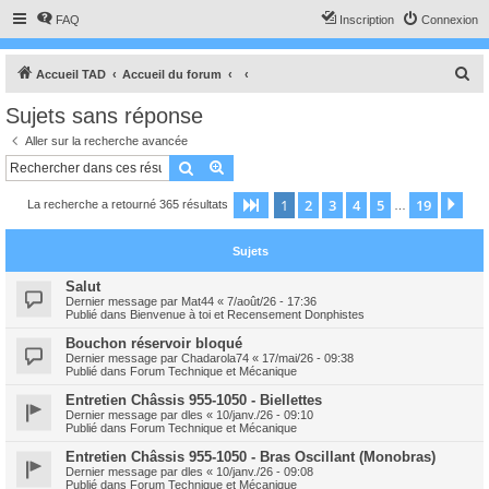
FAQ
Inscription
Connexion
R
Accueil TAD
Accueil du forum
e
Sujets sans réponse
c
Aller sur la recherche avancée
h
Rechercher
Recherche avancée
e
1
2
3
4
5
19
Page
1
sur
19
Sui
La recherche a retourné 365 résultats
r
…
c
Sujets
h
e
Salut
Dernier message par
Mat44
«
7/août/26 - 17:36
r
Publié dans
Bienvenue à toi et Recensement Donphistes
Bouchon réservoir bloqué
Dernier message par
Chadarola74
«
17/mai/26 - 09:38
Publié dans
Forum Technique et Mécanique
Entretien Châssis 955-1050 - Biellettes
Dernier message par
dles
«
10/janv./26 - 09:10
Publié dans
Forum Technique et Mécanique
Entretien Châssis 955-1050 - Bras Oscillant (Monobras)
Dernier message par
dles
«
10/janv./26 - 09:08
Publié dans
Forum Technique et Mécanique