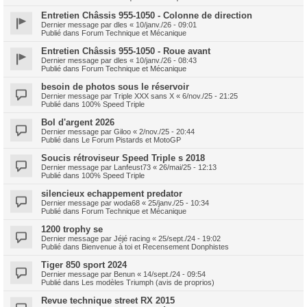
Entretien Châssis 955-1050 - Colonne de direction
Dernier message par
dles
«
10/janv./26 - 09:01
Publié dans
Forum Technique et Mécanique
Entretien Châssis 955-1050 - Roue avant
Dernier message par
dles
«
10/janv./26 - 08:43
Publié dans
Forum Technique et Mécanique
besoin de photos sous le réservoir
Dernier message par
Triple XXX sans X
«
6/nov./25 - 21:25
Publié dans
100% Speed Triple
Bol d'argent 2026
Dernier message par
Giloo
«
2/nov./25 - 20:44
Publié dans
Le Forum Pistards et MotoGP
Soucis rétroviseur Speed Triple s 2018
Dernier message par
Lanfeust73
«
26/mai/25 - 12:13
Publié dans
100% Speed Triple
silencieux echappement predator
Dernier message par
woda68
«
25/janv./25 - 10:34
Publié dans
Forum Technique et Mécanique
1200 trophy se
Dernier message par
Jéjé racing
«
25/sept./24 - 19:02
Publié dans
Bienvenue à toi et Recensement Donphistes
Tiger 850 sport 2024
Dernier message par
Benun
«
14/sept./24 - 09:54
Publié dans
Les modèles Triumph (avis de proprios)
Revue technique street RX 2015