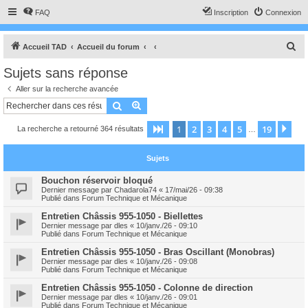
FAQ
Inscription
Connexion
R
Accueil TAD
Accueil du forum
e
Sujets sans réponse
c
Aller sur la recherche avancée
h
Rechercher
Recherche avancée
e
1
2
3
4
5
19
Page
1
sur
19
Sui
La recherche a retourné 364 résultats
r
…
c
Sujets
h
e
Bouchon réservoir bloqué
Dernier message par
Chadarola74
«
17/mai/26 - 09:38
r
Publié dans
Forum Technique et Mécanique
Entretien Châssis 955-1050 - Biellettes
Dernier message par
dles
«
10/janv./26 - 09:10
Publié dans
Forum Technique et Mécanique
Entretien Châssis 955-1050 - Bras Oscillant (Monobras)
Dernier message par
dles
«
10/janv./26 - 09:08
Publié dans
Forum Technique et Mécanique
Entretien Châssis 955-1050 - Colonne de direction
Dernier message par
dles
«
10/janv./26 - 09:01
Publié dans
Forum Technique et Mécanique