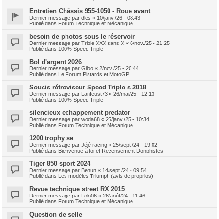
Entretien Châssis 955-1050 - Roue avant
Dernier message par
dles
«
10/janv./26 - 08:43
Publié dans
Forum Technique et Mécanique
besoin de photos sous le réservoir
Dernier message par
Triple XXX sans X
«
6/nov./25 - 21:25
Publié dans
100% Speed Triple
Bol d'argent 2026
Dernier message par
Giloo
«
2/nov./25 - 20:44
Publié dans
Le Forum Pistards et MotoGP
Soucis rétroviseur Speed Triple s 2018
Dernier message par
Lanfeust73
«
26/mai/25 - 12:13
Publié dans
100% Speed Triple
silencieux echappement predator
Dernier message par
woda68
«
25/janv./25 - 10:34
Publié dans
Forum Technique et Mécanique
1200 trophy se
Dernier message par
Jéjé racing
«
25/sept./24 - 19:02
Publié dans
Bienvenue à toi et Recensement Donphistes
Tiger 850 sport 2024
Dernier message par
Benun
«
14/sept./24 - 09:54
Publié dans
Les modèles Triumph (avis de proprios)
Revue technique street RX 2015
Dernier message par
Lolo06
«
26/août/24 - 11:46
Publié dans
Forum Technique et Mécanique
Question de selle