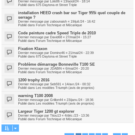
Dernier message par
Lolo06
«
13/août/24 - 18:14
Publié dans
675 Daytona et Street Triple
installation HEED crash bar sur Tiger 955i quel couple de
serrage ?
Dernier message par
zabounaish
«
19/juil./24 - 16:42
Publié dans
Forum Technique et Mécanique
Code peinture cadre Speed Triple de 2010
Dernier message par
David68
«
27/mai/24 - 15:27
Publié dans
Forum Technique et Mécanique
Fixation Klaxon
Dernier message par
Domino46
«
21/mai/24 - 22:39
Publié dans
675 Daytona et Street Triple
Problème démarrage Bonneville T100 SE
Dernier message par
JDABIN
«
6/mai/24 - 20:20
Publié dans
Forum Technique et Mécanique
1200 trophy 2016
Dernier message par
Seb591
«
14/avr./24 - 00:32
Publié dans
Les modèles Triumph (avis de proprios)
warning T100 2008
Dernier message par
Grillon44
«
23/janv./24 - 18:36
Publié dans
Les modèles Triumph (avis de proprios)
Largeur Tiger 1200 gt explorer
Dernier message par
Titou13
«
4/déc./23 - 13:36
Publié dans
Forum Technique et Mécanique