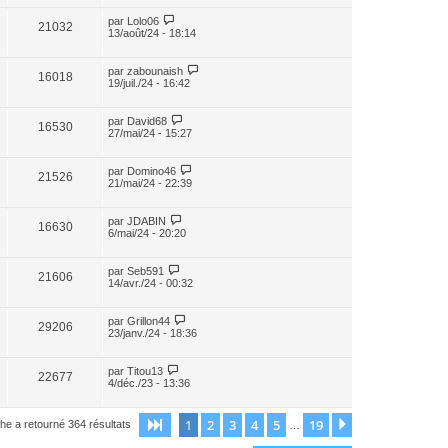
par
Lolo06
21032
13/août/24 - 18:14
par
zabounaish
16018
19/juil./24 - 16:42
par
David68
16530
27/mai/24 - 15:27
par
Domino46
21526
21/mai/24 - 22:39
par
JDABIN
16630
6/mai/24 - 20:20
par
Seb591
21606
14/avr./24 - 00:32
par
Grillon44
29206
23/janv./24 - 18:36
par
Titou13
22677
4/déc./23 - 13:36
1
2
3
4
5
19
Page
1
sur
19
Suivant
he a retourné 364 résultats
…