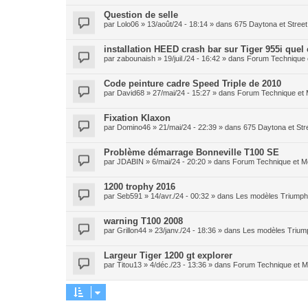
Question de selle
par
Lolo06
» 13/août/24 - 18:14 » dans
675 Daytona et Street 
installation HEED crash bar sur Tiger 955i quel
par
zabounaish
» 19/juil./24 - 16:42 » dans
Forum Technique 
Code peinture cadre Speed Triple de 2010
par
David68
» 27/mai/24 - 15:27 » dans
Forum Technique et
Fixation Klaxon
par
Domino46
» 21/mai/24 - 22:39 » dans
675 Daytona et Stre
Problème démarrage Bonneville T100 SE
par
JDABIN
» 6/mai/24 - 20:20 » dans
Forum Technique et M
1200 trophy 2016
par
Seb591
» 14/avr./24 - 00:32 » dans
Les modèles Triumph 
warning T100 2008
par
Grillon44
» 23/janv./24 - 18:36 » dans
Les modèles Triump
Largeur Tiger 1200 gt explorer
par
Titou13
» 4/déc./23 - 13:36 » dans
Forum Technique et 