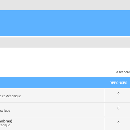
La recherc
RÉPONSES
0
e et Mécanique
0
canique
nobras)
0
canique