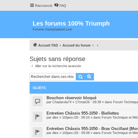
Raccourcis
FAQ
Les forums 100% Triumph
Forums triumphadonf.com
Accueil TAD
Accueil du forum
Sujets sans réponse
Aller sur la recherche avancée
Rechercher
Recherche avancée
SUJETS
Bouchon réservoir bloqué
par
Chadarola74
» 17/mai/26 - 09:38 » dans
Forum Techniqu
Entretien Châssis 955-1050 - Biellettes
par
dles
» 10/janv./26 - 09:10 » dans
Forum Technique et Mé
Entretien Châssis 955-1050 - Bras Oscillant (Mo
par
dles
» 10/janv./26 - 09:08 » dans
Forum Technique et Mé