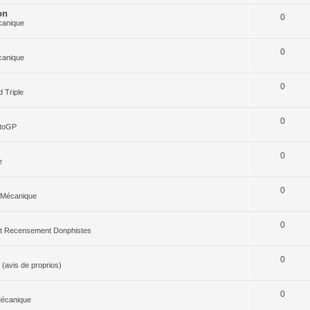
on
0
canique
0
canique
0
 Triple
0
otoGP
0
e
0
 Mécanique
0
 et Recensement Donphistes
0
(avis de proprios)
0
Mécanique