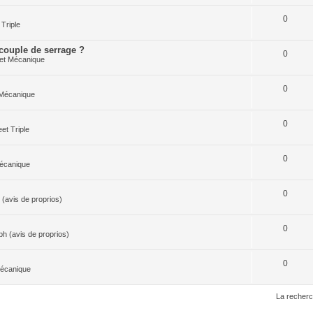
0
Triple
 couple de serrage ?
0
et Mécanique
0
 Mécanique
0
et Triple
0
écanique
0
(avis de proprios)
0
h (avis de proprios)
0
Mécanique
La recherc