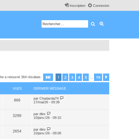
Inscription
Connexion
Rechercher
Recherche avancé
1
2
3
4
5
19
Page
1
sur
19
Suivant
he a retourné 364 résultats
…
VUES
DERNIER MESSAGE
par
Chadarola74
866
17/mai/26 - 09:38
par
dles
3299
10/janv./26 - 09:10
par
dles
2654
10/janv./26 - 09:08