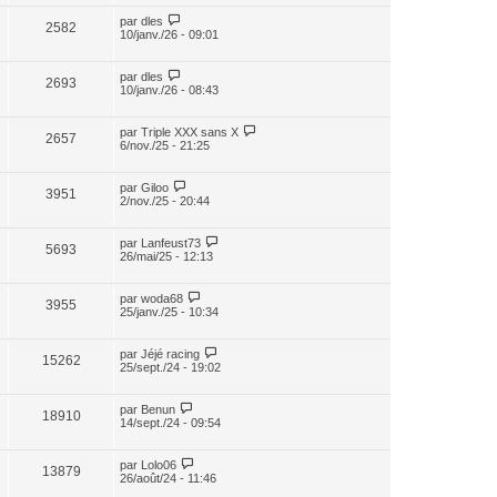
par
dles
2582
10/janv./26 - 09:01
par
dles
2693
10/janv./26 - 08:43
par
Triple XXX sans X
2657
6/nov./25 - 21:25
par
Giloo
3951
2/nov./25 - 20:44
par
Lanfeust73
5693
26/mai/25 - 12:13
par
woda68
3955
25/janv./25 - 10:34
par
Jéjé racing
15262
25/sept./24 - 19:02
par
Benun
18910
14/sept./24 - 09:54
par
Lolo06
13879
26/août/24 - 11:46