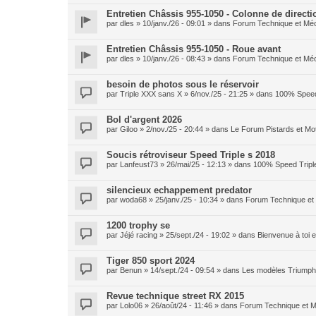
Entretien Châssis 955-1050 - Colonne de directi
par
dles
» 10/janv./26 - 09:01 » dans
Forum Technique et Mé
Entretien Châssis 955-1050 - Roue avant
par
dles
» 10/janv./26 - 08:43 » dans
Forum Technique et Mé
besoin de photos sous le réservoir
par
Triple XXX sans X
» 6/nov./25 - 21:25 » dans
100% Speed
Bol d'argent 2026
par
Giloo
» 2/nov./25 - 20:44 » dans
Le Forum Pistards et M
Soucis rétroviseur Speed Triple s 2018
par
Lanfeust73
» 26/mai/25 - 12:13 » dans
100% Speed Tripl
silencieux echappement predator
par
woda68
» 25/janv./25 - 10:34 » dans
Forum Technique et
1200 trophy se
par
Jéjé racing
» 25/sept./24 - 19:02 » dans
Bienvenue à toi
Tiger 850 sport 2024
par
Benun
» 14/sept./24 - 09:54 » dans
Les modèles Triumph 
Revue technique street RX 2015
par
Lolo06
» 26/août/24 - 11:46 » dans
Forum Technique et 