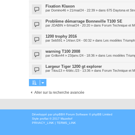
Fixation Klaxon
par
Domino46
» 21/mai/24 - 22:39 » dans
675 Daytona et Stre
Problème démarrage Bonneville T100 SE
par
JDABIN
» 6/mai/24 - 20:20 » dans
Forum Technique et M
1200 trophy 2016
par
Seb591
» 14/avr./24 - 00:32 » dans
Les modèles Triumph 
warning T100 2008
par
Grillon44
» 23/janv./24 - 18:36 » dans
Les modèles Triump
Largeur Tiger 1200 gt explorer
par
Titou13
» 4/déc./23 - 13:36 » dans
Forum Technique et 
Aller sur la recherche avancée
Développé par
phpBB
® Forum Software © phpBB Limited
Style
proflat
© 2017
Mazeltof
PRIVACY_LINK
|
TERMS_LINK