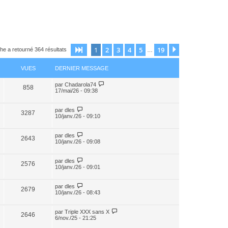
1
2
3
4
5
19
Page
1
sur
19
Suivant
he a retourné 364 résultats
…
VUES
DERNIER MESSAGE
par
Chadarola74
858
17/mai/26 - 09:38
par
dles
3287
10/janv./26 - 09:10
par
dles
2643
10/janv./26 - 09:08
par
dles
2576
10/janv./26 - 09:01
par
dles
2679
10/janv./26 - 08:43
par
Triple XXX sans X
2646
6/nov./25 - 21:25