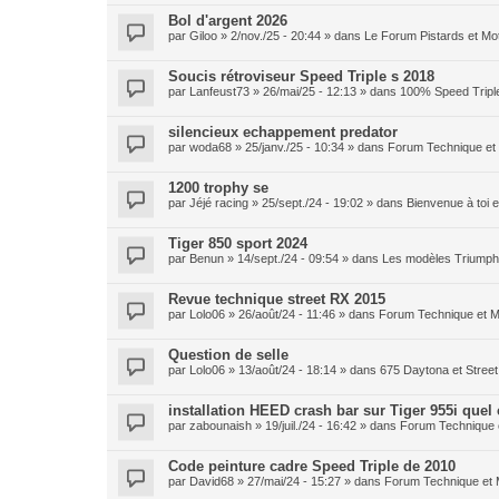
Bol d'argent 2026
par
Giloo
» 2/nov./25 - 20:44 » dans
Le Forum Pistards et M
Soucis rétroviseur Speed Triple s 2018
par
Lanfeust73
» 26/mai/25 - 12:13 » dans
100% Speed Tripl
silencieux echappement predator
par
woda68
» 25/janv./25 - 10:34 » dans
Forum Technique et
1200 trophy se
par
Jéjé racing
» 25/sept./24 - 19:02 » dans
Bienvenue à toi
Tiger 850 sport 2024
par
Benun
» 14/sept./24 - 09:54 » dans
Les modèles Triumph 
Revue technique street RX 2015
par
Lolo06
» 26/août/24 - 11:46 » dans
Forum Technique et 
Question de selle
par
Lolo06
» 13/août/24 - 18:14 » dans
675 Daytona et Street 
installation HEED crash bar sur Tiger 955i quel
par
zabounaish
» 19/juil./24 - 16:42 » dans
Forum Technique 
Code peinture cadre Speed Triple de 2010
par
David68
» 27/mai/24 - 15:27 » dans
Forum Technique et