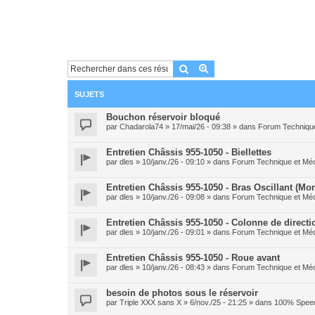
Rechercher
Recherche avancée
SUJETS
Bouchon réservoir bloqué
par
Chadarola74
» 17/mai/26 - 09:38 » dans
Forum Techniqu
Entretien Châssis 955-1050 - Biellettes
par
dles
» 10/janv./26 - 09:10 » dans
Forum Technique et Mé
Entretien Châssis 955-1050 - Bras Oscillant (Mo
par
dles
» 10/janv./26 - 09:08 » dans
Forum Technique et Mé
Entretien Châssis 955-1050 - Colonne de directi
par
dles
» 10/janv./26 - 09:01 » dans
Forum Technique et Mé
Entretien Châssis 955-1050 - Roue avant
par
dles
» 10/janv./26 - 08:43 » dans
Forum Technique et Mé
besoin de photos sous le réservoir
par
Triple XXX sans X
» 6/nov./25 - 21:25 » dans
100% Speed