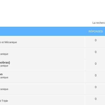
La recherc
RÉPONSES
0
e et Mécanique
0
canique
nobras)
0
canique
on
0
canique
0
canique
0
 Triple