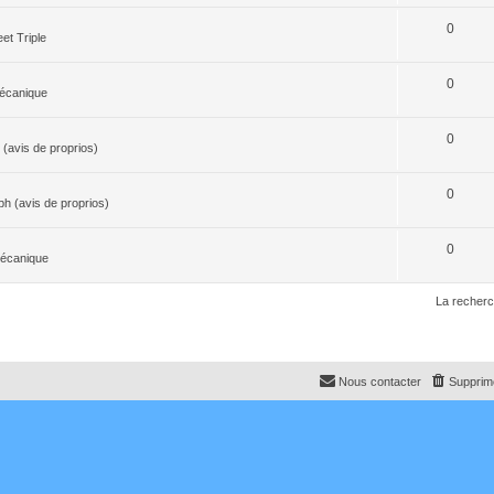
0
et Triple
0
écanique
0
(avis de proprios)
0
h (avis de proprios)
0
Mécanique
La recherc
Nous contacter
Supprime