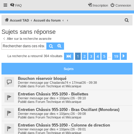
FAQ
Inscription
Connexion
R
Accueil TAD
Accueil du forum
e
Sujets sans réponse
c
Aller sur la recherche avancée
h
Rechercher
Recherche avancée
e
1
2
3
4
5
19
Page
1
sur
19
Sui
La recherche a retourné 364 résultats
r
…
c
Sujets
h
e
Bouchon réservoir bloqué
Dernier message par
Chadarola74
«
17/mai/26 - 09:38
r
Publié dans
Forum Technique et Mécanique
Entretien Châssis 955-1050 - Biellettes
Dernier message par
dles
«
10/janv./26 - 09:10
Publié dans
Forum Technique et Mécanique
Entretien Châssis 955-1050 - Bras Oscillant (Monobras)
Dernier message par
dles
«
10/janv./26 - 09:08
Publié dans
Forum Technique et Mécanique
Entretien Châssis 955-1050 - Colonne de direction
Dernier message par
dles
«
10/janv./26 - 09:01
Publié dans
Forum Technique et Mécanique