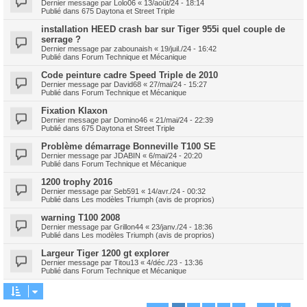
Dernier message par
Lolo06
«
13/août/24 - 18:14
Publié dans
675 Daytona et Street Triple
installation HEED crash bar sur Tiger 955i quel couple de
serrage ?
Dernier message par
zabounaish
«
19/juil./24 - 16:42
Publié dans
Forum Technique et Mécanique
Code peinture cadre Speed Triple de 2010
Dernier message par
David68
«
27/mai/24 - 15:27
Publié dans
Forum Technique et Mécanique
Fixation Klaxon
Dernier message par
Domino46
«
21/mai/24 - 22:39
Publié dans
675 Daytona et Street Triple
Problème démarrage Bonneville T100 SE
Dernier message par
JDABIN
«
6/mai/24 - 20:20
Publié dans
Forum Technique et Mécanique
1200 trophy 2016
Dernier message par
Seb591
«
14/avr./24 - 00:32
Publié dans
Les modèles Triumph (avis de proprios)
warning T100 2008
Dernier message par
Grillon44
«
23/janv./24 - 18:36
Publié dans
Les modèles Triumph (avis de proprios)
Largeur Tiger 1200 gt explorer
Dernier message par
Titou13
«
4/déc./23 - 13:36
Publié dans
Forum Technique et Mécanique