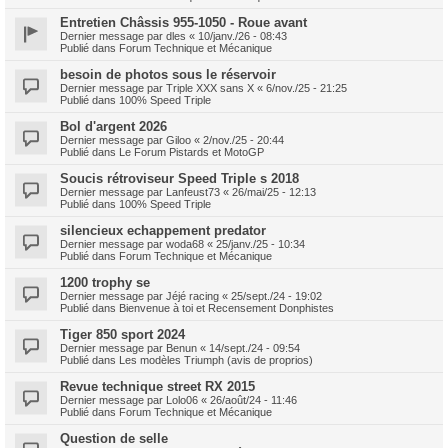
Entretien Châssis 955-1050 - Roue avant
Dernier message par
dles
«
10/janv./26 - 08:43
Publié dans
Forum Technique et Mécanique
besoin de photos sous le réservoir
Dernier message par
Triple XXX sans X
«
6/nov./25 - 21:25
Publié dans
100% Speed Triple
Bol d'argent 2026
Dernier message par
Giloo
«
2/nov./25 - 20:44
Publié dans
Le Forum Pistards et MotoGP
Soucis rétroviseur Speed Triple s 2018
Dernier message par
Lanfeust73
«
26/mai/25 - 12:13
Publié dans
100% Speed Triple
silencieux echappement predator
Dernier message par
woda68
«
25/janv./25 - 10:34
Publié dans
Forum Technique et Mécanique
1200 trophy se
Dernier message par
Jéjé racing
«
25/sept./24 - 19:02
Publié dans
Bienvenue à toi et Recensement Donphistes
Tiger 850 sport 2024
Dernier message par
Benun
«
14/sept./24 - 09:54
Publié dans
Les modèles Triumph (avis de proprios)
Revue technique street RX 2015
Dernier message par
Lolo06
«
26/août/24 - 11:46
Publié dans
Forum Technique et Mécanique
Question de selle