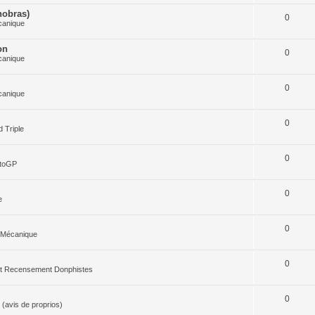
nobras)
0
canique
on
0
canique
0
canique
0
 Triple
0
otoGP
0
e
0
 Mécanique
0
 et Recensement Donphistes
0
(avis de proprios)