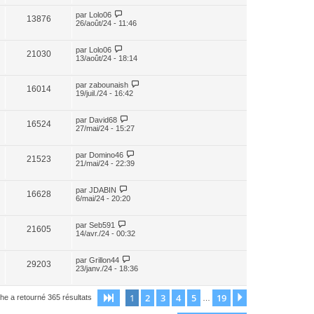
par
Lolo06
13876
26/août/24 - 11:46
par
Lolo06
21030
13/août/24 - 18:14
par
zabounaish
16014
19/juil./24 - 16:42
par
David68
16524
27/mai/24 - 15:27
par
Domino46
21523
21/mai/24 - 22:39
par
JDABIN
16628
6/mai/24 - 20:20
par
Seb591
21605
14/avr./24 - 00:32
par
Grillon44
29203
23/janv./24 - 18:36
1
2
3
4
5
19
Page
1
sur
19
Suivant
he a retourné 365 résultats
…