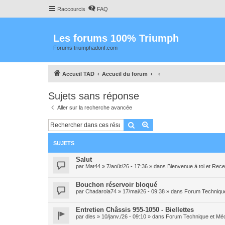
Raccourcis
FAQ
Les forums 100% Triumph
Forums triumphadonf.com
Accueil TAD
Accueil du forum
Sujets sans réponse
Aller sur la recherche avancée
Rechercher
Recherche avancée
SUJETS
Salut
par
Mat44
» 7/août/26 - 17:36 » dans
Bienvenue à toi et Re
Bouchon réservoir bloqué
par
Chadarola74
» 17/mai/26 - 09:38 » dans
Forum Techniqu
Entretien Châssis 955-1050 - Biellettes
par
dles
» 10/janv./26 - 09:10 » dans
Forum Technique et Mé