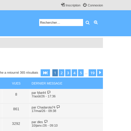
Inscription
Connexion
Rechercher
Recherche avancé
1
2
3
4
5
19
Page
1
sur
19
Suivant
he a retourné 365 résultats
…
VUES
DERNIER MESSAGE
par
Mat44
8
7/août/26 - 17:36
par
Chadarola74
861
17/mai/26 - 09:38
par
dles
3292
10/janv./26 - 09:10