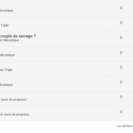
0
Mécanique
0
Triple
 couple de serrage ?
0
et Mécanique
0
 Mécanique
0
et Triple
0
écanique
0
(avis de proprios)
0
h (avis de proprios)
La recherc