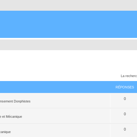
La recherc
RÉPONSES
0
censement Donphistes
0
e et Mécanique
0
canique