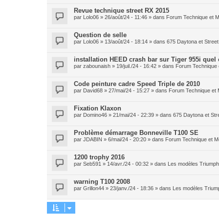
Revue technique street RX 2015
par
Lolo06
» 26/août/24 - 11:46 » dans
Forum Technique et 
Question de selle
par
Lolo06
» 13/août/24 - 18:14 » dans
675 Daytona et Street 
installation HEED crash bar sur Tiger 955i quel
par
zabounaish
» 19/juil./24 - 16:42 » dans
Forum Technique 
Code peinture cadre Speed Triple de 2010
par
David68
» 27/mai/24 - 15:27 » dans
Forum Technique et
Fixation Klaxon
par
Domino46
» 21/mai/24 - 22:39 » dans
675 Daytona et Stre
Problème démarrage Bonneville T100 SE
par
JDABIN
» 6/mai/24 - 20:20 » dans
Forum Technique et M
1200 trophy 2016
par
Seb591
» 14/avr./24 - 00:32 » dans
Les modèles Triumph 
warning T100 2008
par
Grillon44
» 23/janv./24 - 18:36 » dans
Les modèles Triump