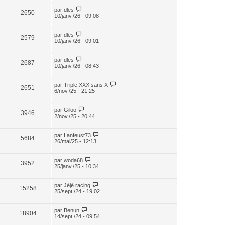
par
dles
2650
10/janv./26 - 09:08
par
dles
2579
10/janv./26 - 09:01
par
dles
2687
10/janv./26 - 08:43
par
Triple XXX sans X
2651
6/nov./25 - 21:25
par
Giloo
3946
2/nov./25 - 20:44
par
Lanfeust73
5684
26/mai/25 - 12:13
par
woda68
3952
25/janv./25 - 10:34
par
Jéjé racing
15258
25/sept./24 - 19:02
par
Benun
18904
14/sept./24 - 09:54