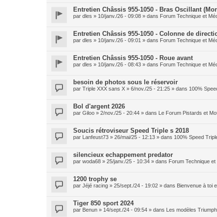
Entretien Châssis 955-1050 - Bras Oscillant (Mo
par
dles
» 10/janv./26 - 09:08 » dans
Forum Technique et Mé
Entretien Châssis 955-1050 - Colonne de directi
par
dles
» 10/janv./26 - 09:01 » dans
Forum Technique et Mé
Entretien Châssis 955-1050 - Roue avant
par
dles
» 10/janv./26 - 08:43 » dans
Forum Technique et Mé
besoin de photos sous le réservoir
par
Triple XXX sans X
» 6/nov./25 - 21:25 » dans
100% Speed
Bol d'argent 2026
par
Giloo
» 2/nov./25 - 20:44 » dans
Le Forum Pistards et M
Soucis rétroviseur Speed Triple s 2018
par
Lanfeust73
» 26/mai/25 - 12:13 » dans
100% Speed Tripl
silencieux echappement predator
par
woda68
» 25/janv./25 - 10:34 » dans
Forum Technique et
1200 trophy se
par
Jéjé racing
» 25/sept./24 - 19:02 » dans
Bienvenue à toi
Tiger 850 sport 2024
par
Benun
» 14/sept./24 - 09:54 » dans
Les modèles Triumph 