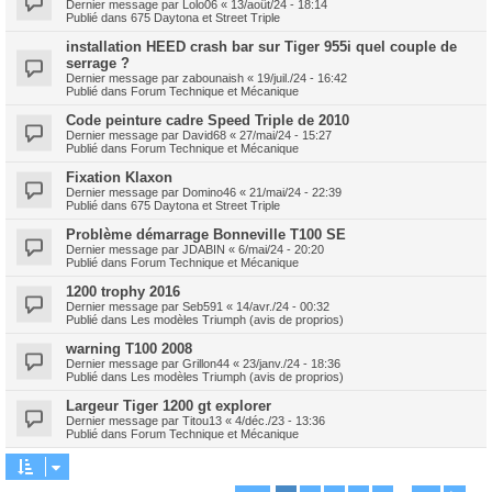
Dernier message par
Lolo06
«
13/août/24 - 18:14
Publié dans
675 Daytona et Street Triple
installation HEED crash bar sur Tiger 955i quel couple de
serrage ?
Dernier message par
zabounaish
«
19/juil./24 - 16:42
Publié dans
Forum Technique et Mécanique
Code peinture cadre Speed Triple de 2010
Dernier message par
David68
«
27/mai/24 - 15:27
Publié dans
Forum Technique et Mécanique
Fixation Klaxon
Dernier message par
Domino46
«
21/mai/24 - 22:39
Publié dans
675 Daytona et Street Triple
Problème démarrage Bonneville T100 SE
Dernier message par
JDABIN
«
6/mai/24 - 20:20
Publié dans
Forum Technique et Mécanique
1200 trophy 2016
Dernier message par
Seb591
«
14/avr./24 - 00:32
Publié dans
Les modèles Triumph (avis de proprios)
warning T100 2008
Dernier message par
Grillon44
«
23/janv./24 - 18:36
Publié dans
Les modèles Triumph (avis de proprios)
Largeur Tiger 1200 gt explorer
Dernier message par
Titou13
«
4/déc./23 - 13:36
Publié dans
Forum Technique et Mécanique