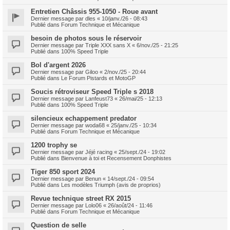
Entretien Châssis 955-1050 - Roue avant
Dernier message par
dles
«
10/janv./26 - 08:43
Publié dans
Forum Technique et Mécanique
besoin de photos sous le réservoir
Dernier message par
Triple XXX sans X
«
6/nov./25 - 21:25
Publié dans
100% Speed Triple
Bol d'argent 2026
Dernier message par
Giloo
«
2/nov./25 - 20:44
Publié dans
Le Forum Pistards et MotoGP
Soucis rétroviseur Speed Triple s 2018
Dernier message par
Lanfeust73
«
26/mai/25 - 12:13
Publié dans
100% Speed Triple
silencieux echappement predator
Dernier message par
woda68
«
25/janv./25 - 10:34
Publié dans
Forum Technique et Mécanique
1200 trophy se
Dernier message par
Jéjé racing
«
25/sept./24 - 19:02
Publié dans
Bienvenue à toi et Recensement Donphistes
Tiger 850 sport 2024
Dernier message par
Benun
«
14/sept./24 - 09:54
Publié dans
Les modèles Triumph (avis de proprios)
Revue technique street RX 2015
Dernier message par
Lolo06
«
26/août/24 - 11:46
Publié dans
Forum Technique et Mécanique
Question de selle