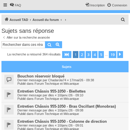
FAQ
Inscription
Connexion
R
Accueil TAD
Accueil du forum
e
Sujets sans réponse
c
Aller sur la recherche avancée
h
Rechercher
Recherche avancée
e
1
2
3
4
5
19
Page
1
sur
19
Sui
La recherche a retourné 364 résultats
r
…
c
Sujets
h
e
Bouchon réservoir bloqué
Dernier message par
Chadarola74
«
17/mai/26 - 09:38
r
Publié dans
Forum Technique et Mécanique
Entretien Châssis 955-1050 - Biellettes
Dernier message par
dles
«
10/janv./26 - 09:10
Publié dans
Forum Technique et Mécanique
Entretien Châssis 955-1050 - Bras Oscillant (Monobras)
Dernier message par
dles
«
10/janv./26 - 09:08
Publié dans
Forum Technique et Mécanique
Entretien Châssis 955-1050 - Colonne de direction
Dernier message par
dles
«
10/janv./26 - 09:01
Publié dans
Forum Technique et Mécanique