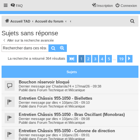
FAQ
Inscription
Connexion
R
Accueil TAD
Accueil du forum
e
Sujets sans réponse
c
Aller sur la recherche avancée
h
Rechercher
Recherche avancée
e
1
2
3
4
5
19
Page
1
sur
19
Sui
La recherche a retourné 364 résultats
r
…
c
Sujets
h
e
Bouchon réservoir bloqué
Dernier message par
Chadarola74
«
17/mai/26 - 09:38
r
Publié dans
Forum Technique et Mécanique
Entretien Châssis 955-1050 - Biellettes
Dernier message par
dles
«
10/janv./26 - 09:10
Publié dans
Forum Technique et Mécanique
Entretien Châssis 955-1050 - Bras Oscillant (Monobras)
Dernier message par
dles
«
10/janv./26 - 09:08
Publié dans
Forum Technique et Mécanique
Entretien Châssis 955-1050 - Colonne de direction
Dernier message par
dles
«
10/janv./26 - 09:01
Publié dans
Forum Technique et Mécanique