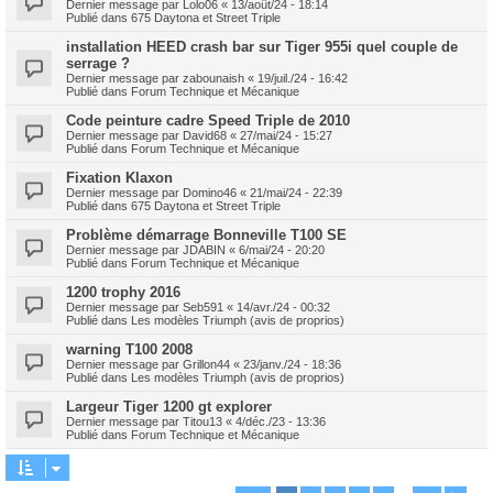
Dernier message par
Lolo06
«
13/août/24 - 18:14
Publié dans
675 Daytona et Street Triple
installation HEED crash bar sur Tiger 955i quel couple de
serrage ?
Dernier message par
zabounaish
«
19/juil./24 - 16:42
Publié dans
Forum Technique et Mécanique
Code peinture cadre Speed Triple de 2010
Dernier message par
David68
«
27/mai/24 - 15:27
Publié dans
Forum Technique et Mécanique
Fixation Klaxon
Dernier message par
Domino46
«
21/mai/24 - 22:39
Publié dans
675 Daytona et Street Triple
Problème démarrage Bonneville T100 SE
Dernier message par
JDABIN
«
6/mai/24 - 20:20
Publié dans
Forum Technique et Mécanique
1200 trophy 2016
Dernier message par
Seb591
«
14/avr./24 - 00:32
Publié dans
Les modèles Triumph (avis de proprios)
warning T100 2008
Dernier message par
Grillon44
«
23/janv./24 - 18:36
Publié dans
Les modèles Triumph (avis de proprios)
Largeur Tiger 1200 gt explorer
Dernier message par
Titou13
«
4/déc./23 - 13:36
Publié dans
Forum Technique et Mécanique