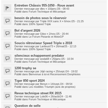
Entretien Châssis 955-1050 - Roue avant
Dernier message par
dles
«
10/janv./26 - 08:43
Publié dans
Forum Technique et Mécanique
besoin de photos sous le réservoir
Dernier message par
Triple XXX sans X
«
6/nov./25 - 21:25
Publié dans
100% Speed Triple
Bol d'argent 2026
Dernier message par
Giloo
«
2/nov./25 - 20:44
Publié dans
Le Forum Pistards et MotoGP
Soucis rétroviseur Speed Triple s 2018
Dernier message par
Lanfeust73
«
26/mai/25 - 12:13
Publié dans
100% Speed Triple
silencieux echappement predator
Dernier message par
woda68
«
25/janv./25 - 10:34
Publié dans
Forum Technique et Mécanique
1200 trophy se
Dernier message par
Jéjé racing
«
25/sept./24 - 19:02
Publié dans
Bienvenue à toi et Recensement Donphistes
Tiger 850 sport 2024
Dernier message par
Benun
«
14/sept./24 - 09:54
Publié dans
Les modèles Triumph (avis de proprios)
Revue technique street RX 2015
Dernier message par
Lolo06
«
26/août/24 - 11:46
Publié dans
Forum Technique et Mécanique
Question de selle