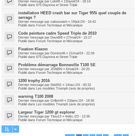
Dernier message par
Lolo06
«
13/août/24 - 18:14
Publié dans
675 Daytona et Street Triple
installation HEED crash bar sur Tiger 955i quel couple de
serrage ?
Dernier message par
zabounaish
«
19/juil./24 - 16:42
Publié dans
Forum Technique et Mécanique
Code peinture cadre Speed Triple de 2010
Dernier message par
David68
«
27/mai/24 - 15:27
Publié dans
Forum Technique et Mécanique
Fixation Klaxon
Dernier message par
Domino46
«
21/mai/24 - 22:39
Publié dans
675 Daytona et Street Triple
Problème démarrage Bonneville T100 SE
Dernier message par
JDABIN
«
6/mai/24 - 20:20
Publié dans
Forum Technique et Mécanique
1200 trophy 2016
Dernier message par
Seb591
«
14/avr./24 - 00:32
Publié dans
Les modèles Triumph (avis de proprios)
warning T100 2008
Dernier message par
Grillon44
«
23/janv./24 - 18:36
Publié dans
Les modèles Triumph (avis de proprios)
Largeur Tiger 1200 gt explorer
Dernier message par
Titou13
«
4/déc./23 - 13:36
Publié dans
Forum Technique et Mécanique