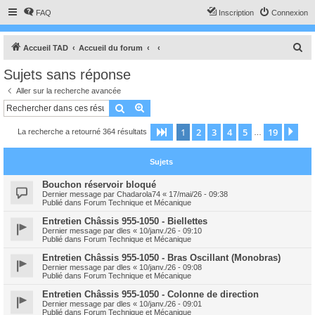
FAQ
Inscription
Connexion
R
Accueil TAD
Accueil du forum
e
Sujets sans réponse
c
Aller sur la recherche avancée
h
Rechercher
Recherche avancée
e
1
2
3
4
5
19
Page
1
sur
19
Sui
La recherche a retourné 364 résultats
r
…
c
Sujets
h
e
Bouchon réservoir bloqué
Dernier message par
Chadarola74
«
17/mai/26 - 09:38
r
Publié dans
Forum Technique et Mécanique
Entretien Châssis 955-1050 - Biellettes
Dernier message par
dles
«
10/janv./26 - 09:10
Publié dans
Forum Technique et Mécanique
Entretien Châssis 955-1050 - Bras Oscillant (Monobras)
Dernier message par
dles
«
10/janv./26 - 09:08
Publié dans
Forum Technique et Mécanique
Entretien Châssis 955-1050 - Colonne de direction
Dernier message par
dles
«
10/janv./26 - 09:01
Publié dans
Forum Technique et Mécanique