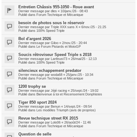
Entretien Châssis 955-1050 - Roue avant
Dernier message par
dles
«
10/janv./26 - 08:43
Publié dans
Forum Technique et Mécanique
besoin de photos sous le réservoir
Dernier message par
Triple XXX sans X
«
6/nov./25 - 21:25
Publié dans
100% Speed Triple
Bol d'argent 2026
Dernier message par
Giloo
«
2/nov./25 - 20:44
Publié dans
Le Forum Pistards et MotoGP
Soucis rétroviseur Speed Triple s 2018
Dernier message par
Lanfeust73
«
26/mai/25 - 12:13
Publié dans
100% Speed Triple
silencieux echappement predator
Dernier message par
woda68
«
25/janv./25 - 10:34
Publié dans
Forum Technique et Mécanique
1200 trophy se
Dernier message par
Jéjé racing
«
25/sept./24 - 19:02
Publié dans
Bienvenue à toi et Recensement Donphistes
Tiger 850 sport 2024
Dernier message par
Benun
«
14/sept./24 - 09:54
Publié dans
Les modèles Triumph (avis de proprios)
Revue technique street RX 2015
Dernier message par
Lolo06
«
26/août/24 - 11:46
Publié dans
Forum Technique et Mécanique
Question de selle