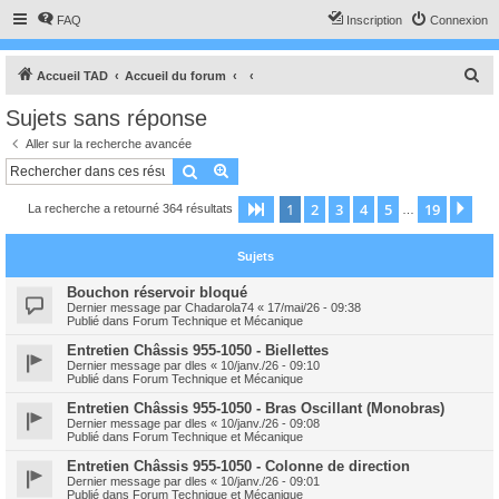
FAQ
Inscription
Connexion
R
Accueil TAD
Accueil du forum
e
Sujets sans réponse
c
Aller sur la recherche avancée
h
Rechercher
Recherche avancée
e
1
2
3
4
5
19
Page
1
sur
19
Sui
La recherche a retourné 364 résultats
r
…
c
Sujets
h
e
Bouchon réservoir bloqué
Dernier message par
Chadarola74
«
17/mai/26 - 09:38
r
Publié dans
Forum Technique et Mécanique
Entretien Châssis 955-1050 - Biellettes
Dernier message par
dles
«
10/janv./26 - 09:10
Publié dans
Forum Technique et Mécanique
Entretien Châssis 955-1050 - Bras Oscillant (Monobras)
Dernier message par
dles
«
10/janv./26 - 09:08
Publié dans
Forum Technique et Mécanique
Entretien Châssis 955-1050 - Colonne de direction
Dernier message par
dles
«
10/janv./26 - 09:01
Publié dans
Forum Technique et Mécanique