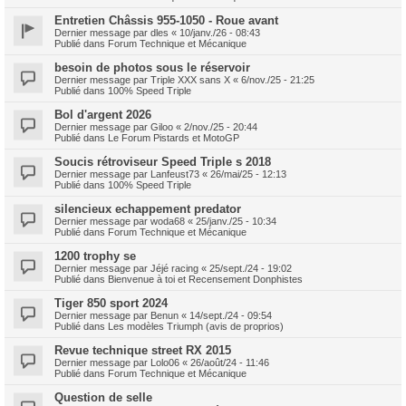
Entretien Châssis 955-1050 - Roue avant
Dernier message par
dles
«
10/janv./26 - 08:43
Publié dans
Forum Technique et Mécanique
besoin de photos sous le réservoir
Dernier message par
Triple XXX sans X
«
6/nov./25 - 21:25
Publié dans
100% Speed Triple
Bol d'argent 2026
Dernier message par
Giloo
«
2/nov./25 - 20:44
Publié dans
Le Forum Pistards et MotoGP
Soucis rétroviseur Speed Triple s 2018
Dernier message par
Lanfeust73
«
26/mai/25 - 12:13
Publié dans
100% Speed Triple
silencieux echappement predator
Dernier message par
woda68
«
25/janv./25 - 10:34
Publié dans
Forum Technique et Mécanique
1200 trophy se
Dernier message par
Jéjé racing
«
25/sept./24 - 19:02
Publié dans
Bienvenue à toi et Recensement Donphistes
Tiger 850 sport 2024
Dernier message par
Benun
«
14/sept./24 - 09:54
Publié dans
Les modèles Triumph (avis de proprios)
Revue technique street RX 2015
Dernier message par
Lolo06
«
26/août/24 - 11:46
Publié dans
Forum Technique et Mécanique
Question de selle