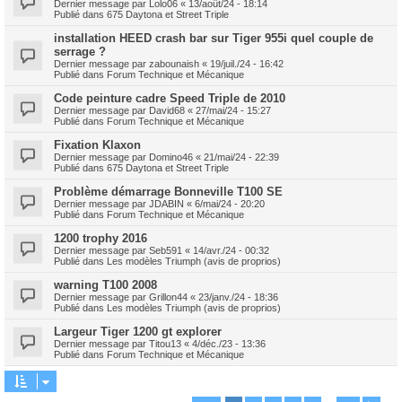
Dernier message par
Lolo06
«
13/août/24 - 18:14
Publié dans
675 Daytona et Street Triple
installation HEED crash bar sur Tiger 955i quel couple de
serrage ?
Dernier message par
zabounaish
«
19/juil./24 - 16:42
Publié dans
Forum Technique et Mécanique
Code peinture cadre Speed Triple de 2010
Dernier message par
David68
«
27/mai/24 - 15:27
Publié dans
Forum Technique et Mécanique
Fixation Klaxon
Dernier message par
Domino46
«
21/mai/24 - 22:39
Publié dans
675 Daytona et Street Triple
Problème démarrage Bonneville T100 SE
Dernier message par
JDABIN
«
6/mai/24 - 20:20
Publié dans
Forum Technique et Mécanique
1200 trophy 2016
Dernier message par
Seb591
«
14/avr./24 - 00:32
Publié dans
Les modèles Triumph (avis de proprios)
warning T100 2008
Dernier message par
Grillon44
«
23/janv./24 - 18:36
Publié dans
Les modèles Triumph (avis de proprios)
Largeur Tiger 1200 gt explorer
Dernier message par
Titou13
«
4/déc./23 - 13:36
Publié dans
Forum Technique et Mécanique