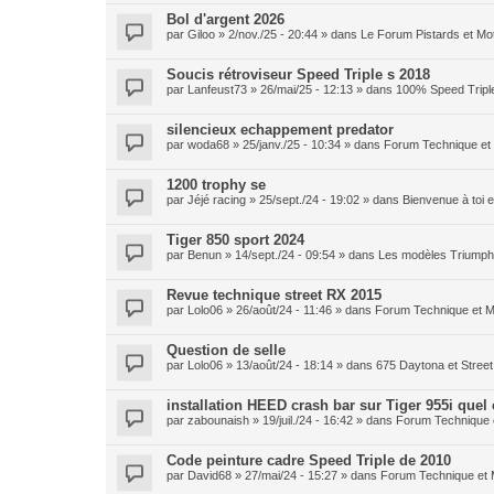
Bol d'argent 2026
par
Giloo
» 2/nov./25 - 20:44 » dans
Le Forum Pistards et M
Soucis rétroviseur Speed Triple s 2018
par
Lanfeust73
» 26/mai/25 - 12:13 » dans
100% Speed Tripl
silencieux echappement predator
par
woda68
» 25/janv./25 - 10:34 » dans
Forum Technique et
1200 trophy se
par
Jéjé racing
» 25/sept./24 - 19:02 » dans
Bienvenue à toi
Tiger 850 sport 2024
par
Benun
» 14/sept./24 - 09:54 » dans
Les modèles Triumph 
Revue technique street RX 2015
par
Lolo06
» 26/août/24 - 11:46 » dans
Forum Technique et 
Question de selle
par
Lolo06
» 13/août/24 - 18:14 » dans
675 Daytona et Street 
installation HEED crash bar sur Tiger 955i quel
par
zabounaish
» 19/juil./24 - 16:42 » dans
Forum Technique 
Code peinture cadre Speed Triple de 2010
par
David68
» 27/mai/24 - 15:27 » dans
Forum Technique et