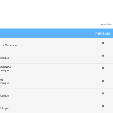
La recherc
RÉPONSES
0
e et Mécanique
0
canique
nobras)
0
canique
on
0
canique
0
canique
0
 Triple