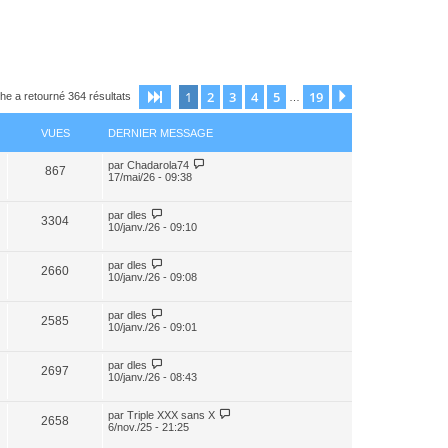
1
2
3
4
5
19
Page
1
sur
19
Suivant
he a retourné 364 résultats
…
VUES
DERNIER MESSAGE
par
Chadarola74
867
17/mai/26 - 09:38
par
dles
3304
10/janv./26 - 09:10
par
dles
2660
10/janv./26 - 09:08
par
dles
2585
10/janv./26 - 09:01
par
dles
2697
10/janv./26 - 08:43
par
Triple XXX sans X
2658
6/nov./25 - 21:25