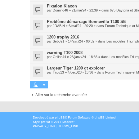
Fixation Klaxon
par
Domino46
» 21/mai/24 - 22:39 » dans
675 Daytona et Stre
Problème démarrage Bonneville T100 SE
par
JDABIN
» 6/mai/24 - 20:20 » dans
Forum Technique et M
1200 trophy 2016
par
Seb591
» 14/avr./24 - 00:32 » dans
Les modèles Triumph 
warning T100 2008
par
Grillon44
» 23/janv./24 - 18:36 » dans
Les modèles Triump
Largeur Tiger 1200 gt explorer
par
Titou13
» 4/déc./23 - 13:36 » dans
Forum Technique et 
Aller sur la recherche avancée
Développé par
phpBB
® Forum Software © phpBB Limited
Style
proflat
© 2017
Mazeltof
PRIVACY_LINK
|
TERMS_LINK