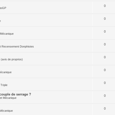
0
otoGP
0
e
0
 Mécanique
0
 et Recensement Donphistes
0
(avis de proprios)
0
Mécanique
0
Triple
 couple de serrage ?
0
et Mécanique
0
 Mécanique