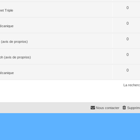
0
et Triple
0
écanique
0
(avis de proprios)
0
h (avis de proprios)
0
Mécanique
La recherc
Nous contacter
Supprime