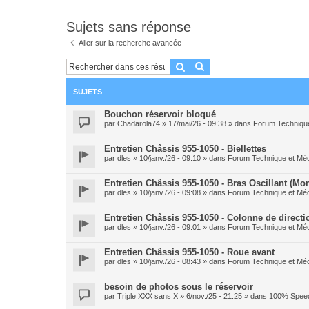
Sujets sans réponse
Aller sur la recherche avancée
Rechercher
Recherche avancée
SUJETS
Bouchon réservoir bloqué
par
Chadarola74
» 17/mai/26 - 09:38 » dans
Forum Techniqu
Entretien Châssis 955-1050 - Biellettes
par
dles
» 10/janv./26 - 09:10 » dans
Forum Technique et Mé
Entretien Châssis 955-1050 - Bras Oscillant (Mo
par
dles
» 10/janv./26 - 09:08 » dans
Forum Technique et Mé
Entretien Châssis 955-1050 - Colonne de directi
par
dles
» 10/janv./26 - 09:01 » dans
Forum Technique et Mé
Entretien Châssis 955-1050 - Roue avant
par
dles
» 10/janv./26 - 08:43 » dans
Forum Technique et Mé
besoin de photos sous le réservoir
par
Triple XXX sans X
» 6/nov./25 - 21:25 » dans
100% Speed