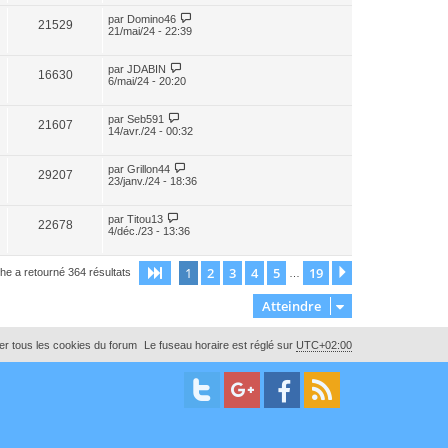
par
Domino46
21529
21/mai/24 - 22:39
par
JDABIN
16630
6/mai/24 - 20:20
par
Seb591
21607
14/avr./24 - 00:32
par
Grillon44
29207
23/janv./24 - 18:36
par
Titou13
22678
4/déc./23 - 13:36
1
2
3
4
5
19
Page
1
sur
19
Suivant
he a retourné 364 résultats
…
Atteindre
r tous les cookies du forum
Le fuseau horaire est réglé sur
UTC+02:00