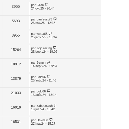
par
Giloo
3955
2/nov./25 - 20:44
par
Lanfeust73
5693
26/mai/25 - 12:13
par
woda68
3955
25/janv./25 - 10:34
par
Jéjé racing
15264
25/sept./24 - 19:02
par
Benun
18912
14/sept./24 - 09:54
par
Lolo06
13879
26/août/24 - 11:46
par
Lolo06
21033
13/août/24 - 18:14
par
zabounaish
16019
19/juil./24 - 16:42
par
David68
16531
27/mai/24 - 15:27