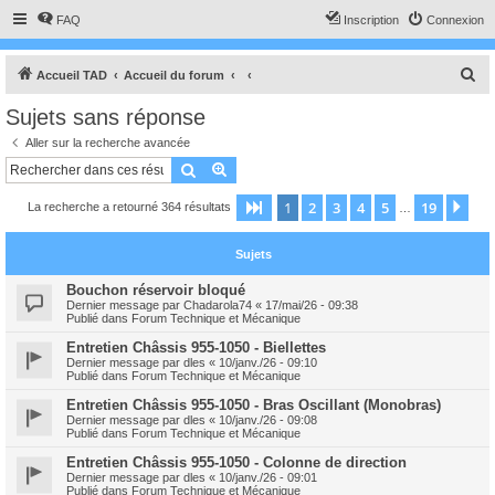
FAQ
Inscription
Connexion
R
Accueil TAD
Accueil du forum
e
Sujets sans réponse
c
Aller sur la recherche avancée
h
Rechercher
Recherche avancée
e
1
2
3
4
5
19
Page
1
sur
19
Sui
La recherche a retourné 364 résultats
r
…
c
Sujets
h
e
Bouchon réservoir bloqué
Dernier message par
Chadarola74
«
17/mai/26 - 09:38
r
Publié dans
Forum Technique et Mécanique
Entretien Châssis 955-1050 - Biellettes
Dernier message par
dles
«
10/janv./26 - 09:10
Publié dans
Forum Technique et Mécanique
Entretien Châssis 955-1050 - Bras Oscillant (Monobras)
Dernier message par
dles
«
10/janv./26 - 09:08
Publié dans
Forum Technique et Mécanique
Entretien Châssis 955-1050 - Colonne de direction
Dernier message par
dles
«
10/janv./26 - 09:01
Publié dans
Forum Technique et Mécanique