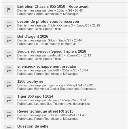
Entretien Châssis 955-1050 - Roue avant
Dernier message par
dles
«
10/janv./26 - 08:43
Publié dans
Forum Technique et Mécanique
besoin de photos sous le réservoir
Dernier message par
Triple XXX sans X
«
6/nov./25 - 21:25
Publié dans
100% Speed Triple
Bol d'argent 2026
Dernier message par
Giloo
«
2/nov./25 - 20:44
Publié dans
Le Forum Pistards et MotoGP
Soucis rétroviseur Speed Triple s 2018
Dernier message par
Lanfeust73
«
26/mai/25 - 12:13
Publié dans
100% Speed Triple
silencieux echappement predator
Dernier message par
woda68
«
25/janv./25 - 10:34
Publié dans
Forum Technique et Mécanique
1200 trophy se
Dernier message par
Jéjé racing
«
25/sept./24 - 19:02
Publié dans
Bienvenue à toi et Recensement Donphistes
Tiger 850 sport 2024
Dernier message par
Benun
«
14/sept./24 - 09:54
Publié dans
Les modèles Triumph (avis de proprios)
Revue technique street RX 2015
Dernier message par
Lolo06
«
26/août/24 - 11:46
Publié dans
Forum Technique et Mécanique
Question de selle