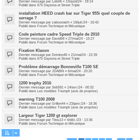
Dernier message par
Lolo06
«
13/août/24 - 18:14
Publié dans
675 Daytona et Street Triple
installation HEED crash bar sur Tiger 955i quel couple de
serrage ?
Dernier message par
zabounaish
«
19/juil./24 - 16:42
Publié dans
Forum Technique et Mécanique
Code peinture cadre Speed Triple de 2010
Dernier message par
David68
«
27/mai/24 - 15:27
Publié dans
Forum Technique et Mécanique
Fixation Klaxon
Dernier message par
Domino46
«
21/mai/24 - 22:39
Publié dans
675 Daytona et Street Triple
Problème démarrage Bonneville T100 SE
Dernier message par
JDABIN
«
6/mai/24 - 20:20
Publié dans
Forum Technique et Mécanique
1200 trophy 2016
Dernier message par
Seb591
«
14/avr./24 - 00:32
Publié dans
Les modèles Triumph (avis de proprios)
warning T100 2008
Dernier message par
Grillon44
«
23/janv./24 - 18:36
Publié dans
Les modèles Triumph (avis de proprios)
Largeur Tiger 1200 gt explorer
Dernier message par
Titou13
«
4/déc./23 - 13:36
Publié dans
Forum Technique et Mécanique