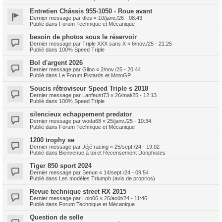
Entretien Châssis 955-1050 - Roue avant
Dernier message par
dles
«
10/janv./26 - 08:43
Publié dans
Forum Technique et Mécanique
besoin de photos sous le réservoir
Dernier message par
Triple XXX sans X
«
6/nov./25 - 21:25
Publié dans
100% Speed Triple
Bol d'argent 2026
Dernier message par
Giloo
«
2/nov./25 - 20:44
Publié dans
Le Forum Pistards et MotoGP
Soucis rétroviseur Speed Triple s 2018
Dernier message par
Lanfeust73
«
26/mai/25 - 12:13
Publié dans
100% Speed Triple
silencieux echappement predator
Dernier message par
woda68
«
25/janv./25 - 10:34
Publié dans
Forum Technique et Mécanique
1200 trophy se
Dernier message par
Jéjé racing
«
25/sept./24 - 19:02
Publié dans
Bienvenue à toi et Recensement Donphistes
Tiger 850 sport 2024
Dernier message par
Benun
«
14/sept./24 - 09:54
Publié dans
Les modèles Triumph (avis de proprios)
Revue technique street RX 2015
Dernier message par
Lolo06
«
26/août/24 - 11:46
Publié dans
Forum Technique et Mécanique
Question de selle