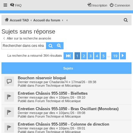
FAQ
Inscription
Connexion
R
Accueil TAD
Accueil du forum
e
Sujets sans réponse
c
Aller sur la recherche avancée
h
Rechercher
Recherche avancée
e
1
2
3
4
5
19
Page
1
sur
19
Sui
La recherche a retourné 364 résultats
r
…
c
Sujets
h
e
Bouchon réservoir bloqué
Dernier message par
Chadarola74
«
17/mai/26 - 09:38
r
Publié dans
Forum Technique et Mécanique
Entretien Châssis 955-1050 - Biellettes
Dernier message par
dles
«
10/janv./26 - 09:10
Publié dans
Forum Technique et Mécanique
Entretien Châssis 955-1050 - Bras Oscillant (Monobras)
Dernier message par
dles
«
10/janv./26 - 09:08
Publié dans
Forum Technique et Mécanique
Entretien Châssis 955-1050 - Colonne de direction
Dernier message par
dles
«
10/janv./26 - 09:01
Publié dans
Forum Technique et Mécanique