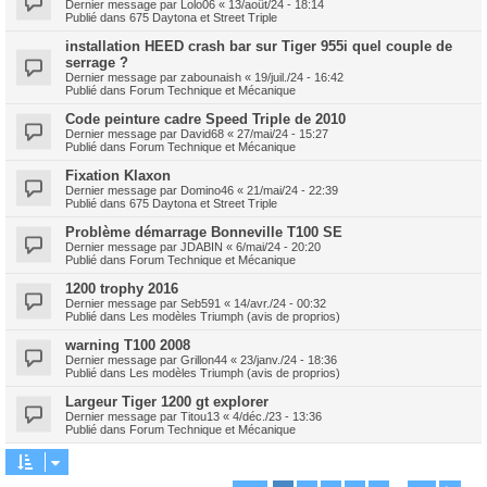
Dernier message par
Lolo06
«
13/août/24 - 18:14
Publié dans
675 Daytona et Street Triple
installation HEED crash bar sur Tiger 955i quel couple de
serrage ?
Dernier message par
zabounaish
«
19/juil./24 - 16:42
Publié dans
Forum Technique et Mécanique
Code peinture cadre Speed Triple de 2010
Dernier message par
David68
«
27/mai/24 - 15:27
Publié dans
Forum Technique et Mécanique
Fixation Klaxon
Dernier message par
Domino46
«
21/mai/24 - 22:39
Publié dans
675 Daytona et Street Triple
Problème démarrage Bonneville T100 SE
Dernier message par
JDABIN
«
6/mai/24 - 20:20
Publié dans
Forum Technique et Mécanique
1200 trophy 2016
Dernier message par
Seb591
«
14/avr./24 - 00:32
Publié dans
Les modèles Triumph (avis de proprios)
warning T100 2008
Dernier message par
Grillon44
«
23/janv./24 - 18:36
Publié dans
Les modèles Triumph (avis de proprios)
Largeur Tiger 1200 gt explorer
Dernier message par
Titou13
«
4/déc./23 - 13:36
Publié dans
Forum Technique et Mécanique