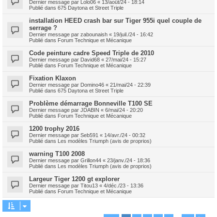
Dernier message par
Lolo06
«
13/août/24 - 18:14
Publié dans
675 Daytona et Street Triple
installation HEED crash bar sur Tiger 955i quel couple de
serrage ?
Dernier message par
zabounaish
«
19/juil./24 - 16:42
Publié dans
Forum Technique et Mécanique
Code peinture cadre Speed Triple de 2010
Dernier message par
David68
«
27/mai/24 - 15:27
Publié dans
Forum Technique et Mécanique
Fixation Klaxon
Dernier message par
Domino46
«
21/mai/24 - 22:39
Publié dans
675 Daytona et Street Triple
Problème démarrage Bonneville T100 SE
Dernier message par
JDABIN
«
6/mai/24 - 20:20
Publié dans
Forum Technique et Mécanique
1200 trophy 2016
Dernier message par
Seb591
«
14/avr./24 - 00:32
Publié dans
Les modèles Triumph (avis de proprios)
warning T100 2008
Dernier message par
Grillon44
«
23/janv./24 - 18:36
Publié dans
Les modèles Triumph (avis de proprios)
Largeur Tiger 1200 gt explorer
Dernier message par
Titou13
«
4/déc./23 - 13:36
Publié dans
Forum Technique et Mécanique