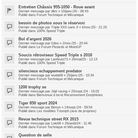
Entretien Châssis 955-1050 - Roue avant
Dernier message par
dles
«
10/janv./26 - 08:43
Publié dans
Forum Technique et Mécanique
besoin de photos sous le réservoir
Dernier message par
Triple XXX sans X
«
6/nov./25 - 21:25
Publié dans
100% Speed Triple
Bol d'argent 2026
Dernier message par
Giloo
«
2/nov./25 - 20:44
Publié dans
Le Forum Pistards et MotoGP
Soucis rétroviseur Speed Triple s 2018
Dernier message par
Lanfeust73
«
26/mai/25 - 12:13
Publié dans
100% Speed Triple
silencieux echappement predator
Dernier message par
woda68
«
25/janv./25 - 10:34
Publié dans
Forum Technique et Mécanique
1200 trophy se
Dernier message par
Jéjé racing
«
25/sept./24 - 19:02
Publié dans
Bienvenue à toi et Recensement Donphistes
Tiger 850 sport 2024
Dernier message par
Benun
«
14/sept./24 - 09:54
Publié dans
Les modèles Triumph (avis de proprios)
Revue technique street RX 2015
Dernier message par
Lolo06
«
26/août/24 - 11:46
Publié dans
Forum Technique et Mécanique
Question de selle