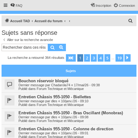
FAQ
Inscription
Connexion
R
Accueil TAD
Accueil du forum
e
Sujets sans réponse
c
Aller sur la recherche avancée
h
Rechercher
Recherche avancée
e
1
2
3
4
5
19
Page
1
sur
19
Sui
La recherche a retourné 364 résultats
r
…
c
Sujets
h
e
Bouchon réservoir bloqué
Dernier message par
Chadarola74
«
17/mai/26 - 09:38
r
Publié dans
Forum Technique et Mécanique
Entretien Châssis 955-1050 - Biellettes
Dernier message par
dles
«
10/janv./26 - 09:10
Publié dans
Forum Technique et Mécanique
Entretien Châssis 955-1050 - Bras Oscillant (Monobras)
Dernier message par
dles
«
10/janv./26 - 09:08
Publié dans
Forum Technique et Mécanique
Entretien Châssis 955-1050 - Colonne de direction
Dernier message par
dles
«
10/janv./26 - 09:01
Publié dans
Forum Technique et Mécanique