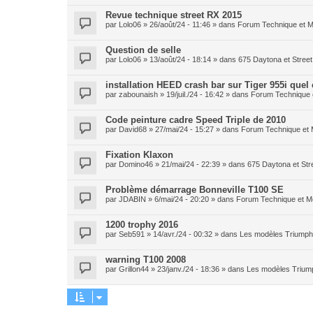
Revue technique street RX 2015
par
Lolo06
» 26/août/24 - 11:46 » dans
Forum Technique et 
Question de selle
par
Lolo06
» 13/août/24 - 18:14 » dans
675 Daytona et Street 
installation HEED crash bar sur Tiger 955i quel
par
zabounaish
» 19/juil./24 - 16:42 » dans
Forum Technique 
Code peinture cadre Speed Triple de 2010
par
David68
» 27/mai/24 - 15:27 » dans
Forum Technique et
Fixation Klaxon
par
Domino46
» 21/mai/24 - 22:39 » dans
675 Daytona et Stre
Problème démarrage Bonneville T100 SE
par
JDABIN
» 6/mai/24 - 20:20 » dans
Forum Technique et M
1200 trophy 2016
par
Seb591
» 14/avr./24 - 00:32 » dans
Les modèles Triumph 
warning T100 2008
par
Grillon44
» 23/janv./24 - 18:36 » dans
Les modèles Triump