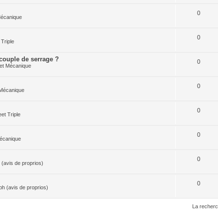
0
Mécanique
0
Triple
 couple de serrage ?
0
et Mécanique
0
 Mécanique
0
et Triple
0
écanique
0
(avis de proprios)
0
h (avis de proprios)
La recherc