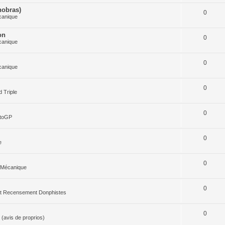
nobras)
0
canique
on
0
canique
0
canique
0
 Triple
0
otoGP
0
e
0
 Mécanique
0
 et Recensement Donphistes
0
(avis de proprios)