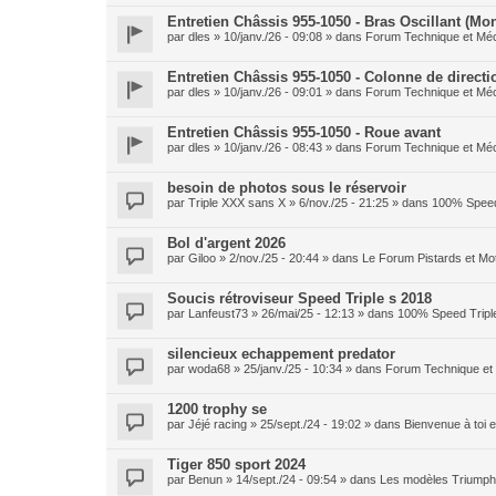
Entretien Châssis 955-1050 - Bras Oscillant (Mo
par
dles
» 10/janv./26 - 09:08 » dans
Forum Technique et Mé
Entretien Châssis 955-1050 - Colonne de directi
par
dles
» 10/janv./26 - 09:01 » dans
Forum Technique et Mé
Entretien Châssis 955-1050 - Roue avant
par
dles
» 10/janv./26 - 08:43 » dans
Forum Technique et Mé
besoin de photos sous le réservoir
par
Triple XXX sans X
» 6/nov./25 - 21:25 » dans
100% Speed
Bol d'argent 2026
par
Giloo
» 2/nov./25 - 20:44 » dans
Le Forum Pistards et M
Soucis rétroviseur Speed Triple s 2018
par
Lanfeust73
» 26/mai/25 - 12:13 » dans
100% Speed Tripl
silencieux echappement predator
par
woda68
» 25/janv./25 - 10:34 » dans
Forum Technique et
1200 trophy se
par
Jéjé racing
» 25/sept./24 - 19:02 » dans
Bienvenue à toi
Tiger 850 sport 2024
par
Benun
» 14/sept./24 - 09:54 » dans
Les modèles Triumph 