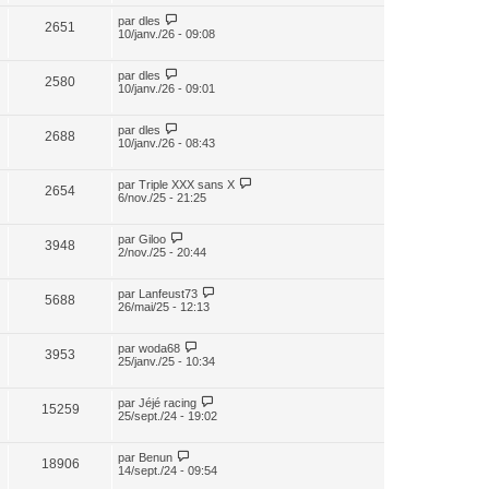
par
dles
2651
10/janv./26 - 09:08
par
dles
2580
10/janv./26 - 09:01
par
dles
2688
10/janv./26 - 08:43
par
Triple XXX sans X
2654
6/nov./25 - 21:25
par
Giloo
3948
2/nov./25 - 20:44
par
Lanfeust73
5688
26/mai/25 - 12:13
par
woda68
3953
25/janv./25 - 10:34
par
Jéjé racing
15259
25/sept./24 - 19:02
par
Benun
18906
14/sept./24 - 09:54