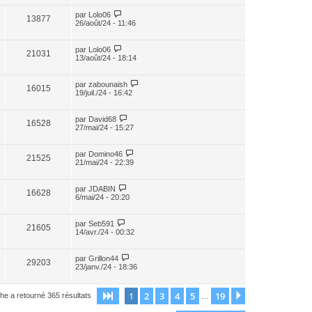
par
Lolo06
13877
26/août/24 - 11:46
par
Lolo06
21031
13/août/24 - 18:14
par
zabounaish
16015
19/juil./24 - 16:42
par
David68
16528
27/mai/24 - 15:27
par
Domino46
21525
21/mai/24 - 22:39
par
JDABIN
16628
6/mai/24 - 20:20
par
Seb591
21605
14/avr./24 - 00:32
par
Grillon44
29203
23/janv./24 - 18:36
1
2
3
4
5
19
Page
1
sur
19
Suivant
he a retourné 365 résultats
…