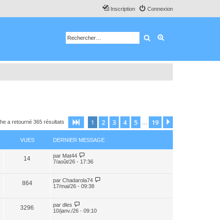
Inscription
Connexion
Rechercher
Recherche avancé
1
2
3
4
5
19
Page
1
sur
19
Suivant
he a retourné 365 résultats
…
VUES
DERNIER MESSAGE
par
Mat44
14
7/août/26 - 17:36
par
Chadarola74
864
17/mai/26 - 09:38
par
dles
3296
10/janv./26 - 09:10