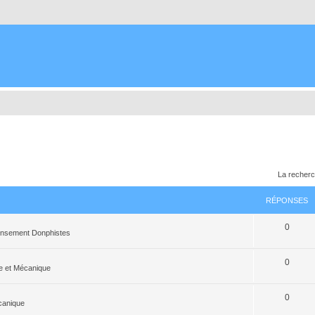
La recherc
RÉPONSES
0
censement Donphistes
0
e et Mécanique
0
canique