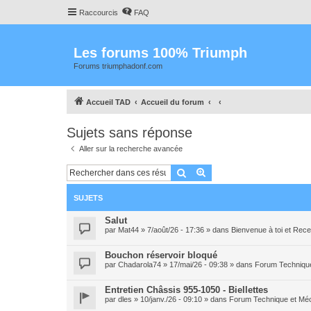
Raccourcis
FAQ
Les forums 100% Triumph
Forums triumphadonf.com
Accueil TAD
Accueil du forum
Sujets sans réponse
Aller sur la recherche avancée
Rechercher
Recherche avancée
SUJETS
Salut
par
Mat44
» 7/août/26 - 17:36 » dans
Bienvenue à toi et Re
Bouchon réservoir bloqué
par
Chadarola74
» 17/mai/26 - 09:38 » dans
Forum Techniqu
Entretien Châssis 955-1050 - Biellettes
par
dles
» 10/janv./26 - 09:10 » dans
Forum Technique et Mé