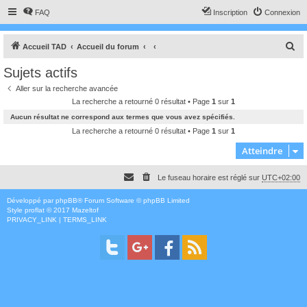
FAQ
Inscription
Connexion
R
Accueil TAD
Accueil du forum
e
Sujets actifs
c
Aller sur la recherche avancée
h
La recherche a retourné 0 résultat • Page
1
sur
1
e
Aucun résultat ne correspond aux termes que vous avez spécifiés.
r
La recherche a retourné 0 résultat • Page
1
sur
1
c
Atteindre
h
Le fuseau horaire est réglé sur
UTC+02:00
e
r
Développé par
phpBB
® Forum Software © phpBB Limited
Style
proflat
© 2017
Mazeltof
PRIVACY_LINK
|
TERMS_LINK