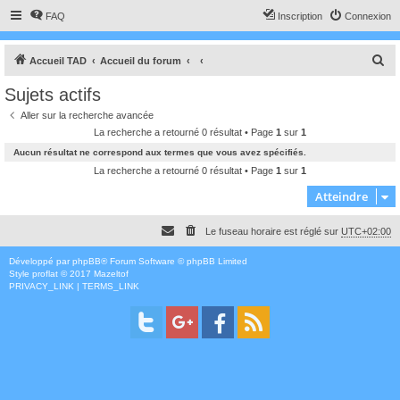
FAQ
Inscription
Connexion
R
Accueil TAD
Accueil du forum
e
Sujets actifs
c
Aller sur la recherche avancée
h
La recherche a retourné 0 résultat • Page
1
sur
1
e
Aucun résultat ne correspond aux termes que vous avez spécifiés.
r
La recherche a retourné 0 résultat • Page
1
sur
1
c
Atteindre
h
Le fuseau horaire est réglé sur
UTC+02:00
e
r
Développé par
phpBB
® Forum Software © phpBB Limited
Style
proflat
© 2017
Mazeltof
PRIVACY_LINK
|
TERMS_LINK