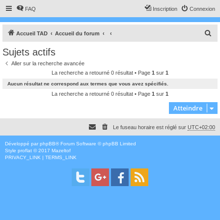
FAQ
Inscription
Connexion
R
Accueil TAD
Accueil du forum
e
Sujets actifs
c
Aller sur la recherche avancée
h
La recherche a retourné 0 résultat • Page
1
sur
1
e
Aucun résultat ne correspond aux termes que vous avez spécifiés.
r
La recherche a retourné 0 résultat • Page
1
sur
1
c
Atteindre
h
Le fuseau horaire est réglé sur
UTC+02:00
e
r
Développé par
phpBB
® Forum Software © phpBB Limited
Style
proflat
© 2017
Mazeltof
PRIVACY_LINK
|
TERMS_LINK