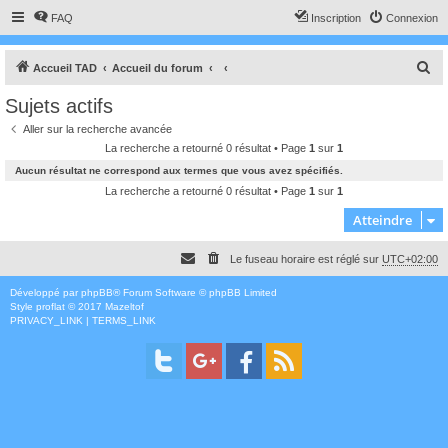
FAQ
Inscription
Connexion
R
Accueil TAD
Accueil du forum
e
Sujets actifs
c
Aller sur la recherche avancée
h
La recherche a retourné 0 résultat • Page
1
sur
1
e
Aucun résultat ne correspond aux termes que vous avez spécifiés.
r
La recherche a retourné 0 résultat • Page
1
sur
1
c
Atteindre
h
Le fuseau horaire est réglé sur
UTC+02:00
e
r
Développé par
phpBB
® Forum Software © phpBB Limited
Style
proflat
© 2017
Mazeltof
PRIVACY_LINK
|
TERMS_LINK