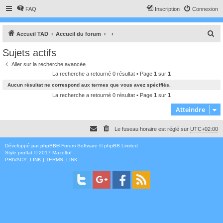
FAQ
Inscription
Connexion
R
Accueil TAD
Accueil du forum
e
Sujets actifs
c
Aller sur la recherche avancée
h
La recherche a retourné 0 résultat • Page
1
sur
1
e
Aucun résultat ne correspond aux termes que vous avez spécifiés.
r
La recherche a retourné 0 résultat • Page
1
sur
1
c
Atteindre
h
Le fuseau horaire est réglé sur
UTC+02:00
e
r
Développé par
phpBB
® Forum Software © phpBB Limited
Style
proflat
© 2017
Mazeltof
PRIVACY_LINK
|
TERMS_LINK