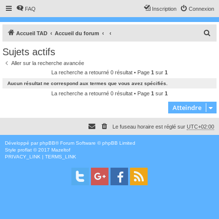
FAQ
Inscription
Connexion
R
Accueil TAD
Accueil du forum
e
Sujets actifs
c
Aller sur la recherche avancée
h
La recherche a retourné 0 résultat • Page
1
sur
1
e
Aucun résultat ne correspond aux termes que vous avez spécifiés.
r
La recherche a retourné 0 résultat • Page
1
sur
1
c
Atteindre
h
Le fuseau horaire est réglé sur
UTC+02:00
e
r
Développé par
phpBB
® Forum Software © phpBB Limited
Style
proflat
© 2017
Mazeltof
PRIVACY_LINK
|
TERMS_LINK