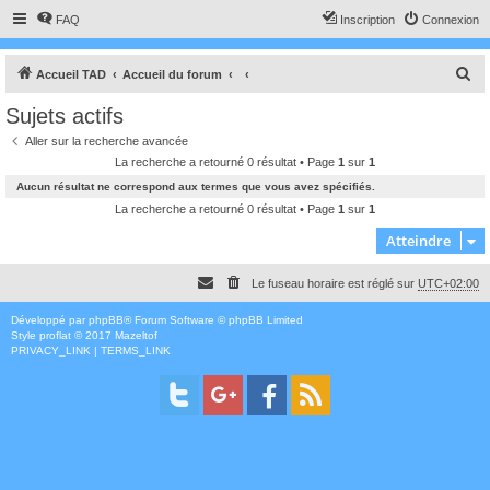
FAQ
Inscription
Connexion
R
Accueil TAD
Accueil du forum
e
Sujets actifs
c
Aller sur la recherche avancée
h
La recherche a retourné 0 résultat • Page
1
sur
1
e
Aucun résultat ne correspond aux termes que vous avez spécifiés.
r
La recherche a retourné 0 résultat • Page
1
sur
1
c
Atteindre
h
Le fuseau horaire est réglé sur
UTC+02:00
e
r
Développé par
phpBB
® Forum Software © phpBB Limited
Style
proflat
© 2017
Mazeltof
PRIVACY_LINK
|
TERMS_LINK