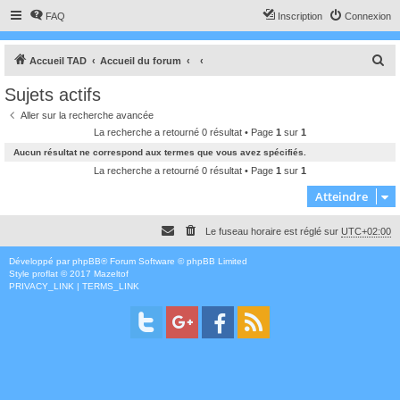
FAQ
Inscription
Connexion
R
Accueil TAD
Accueil du forum
e
Sujets actifs
c
Aller sur la recherche avancée
h
La recherche a retourné 0 résultat • Page
1
sur
1
e
Aucun résultat ne correspond aux termes que vous avez spécifiés.
r
La recherche a retourné 0 résultat • Page
1
sur
1
c
Atteindre
h
Le fuseau horaire est réglé sur
UTC+02:00
e
r
Développé par
phpBB
® Forum Software © phpBB Limited
Style
proflat
© 2017
Mazeltof
PRIVACY_LINK
|
TERMS_LINK