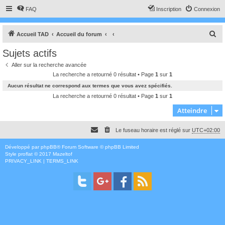
FAQ
Inscription
Connexion
R
Accueil TAD
Accueil du forum
e
Sujets actifs
c
Aller sur la recherche avancée
h
La recherche a retourné 0 résultat • Page
1
sur
1
e
Aucun résultat ne correspond aux termes que vous avez spécifiés.
r
La recherche a retourné 0 résultat • Page
1
sur
1
c
Atteindre
h
Le fuseau horaire est réglé sur
UTC+02:00
e
r
Développé par
phpBB
® Forum Software © phpBB Limited
Style
proflat
© 2017
Mazeltof
PRIVACY_LINK
|
TERMS_LINK