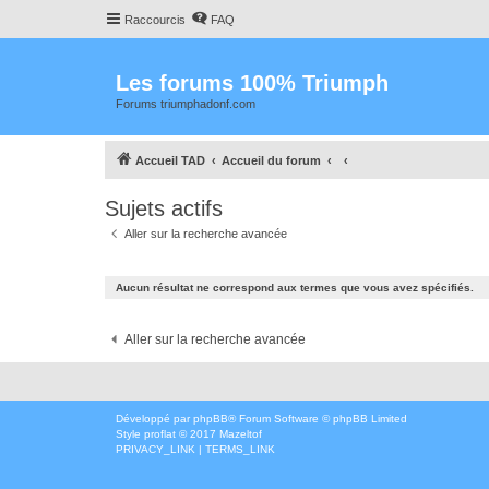
Raccourcis
FAQ
Les forums 100% Triumph
Forums triumphadonf.com
Accueil TAD
Accueil du forum
Sujets actifs
Aller sur la recherche avancée
Aucun résultat ne correspond aux termes que vous avez spécifiés.
Aller sur la recherche avancée
Développé par
phpBB
® Forum Software © phpBB Limited
Style
proflat
© 2017
Mazeltof
PRIVACY_LINK
|
TERMS_LINK