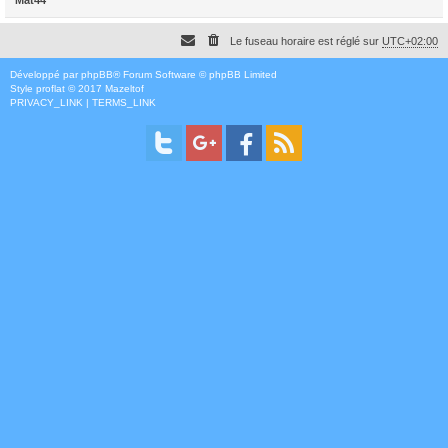
Le fuseau horaire est réglé sur
UTC+02:00
Développé par
phpBB
® Forum Software © phpBB Limited
Style
proflat
© 2017
Mazeltof
PRIVACY_LINK
|
TERMS_LINK