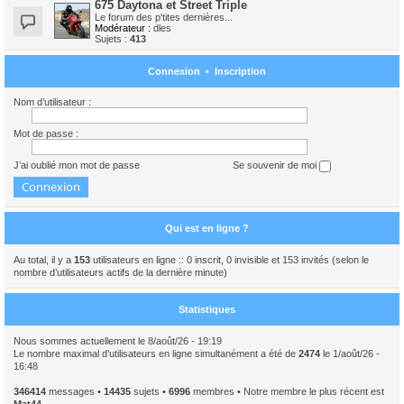
675 Daytona et Street Triple
Le forum des p'tites dernières...
Modérateur :
dles
Sujets :
413
Connexion
•
Inscription
Nom d’utilisateur :
Mot de passe :
J’ai oublié mon mot de passe
Se souvenir de moi
Qui est en ligne ?
Au total, il y a
153
utilisateurs en ligne :: 0 inscrit, 0 invisible et 153 invités (selon le
nombre d’utilisateurs actifs de la dernière minute)
Statistiques
Nous sommes actuellement le 8/août/26 - 19:19
Le nombre maximal d’utilisateurs en ligne simultanément a été de
2474
le 1/août/26 -
16:48
346414
messages •
14435
sujets •
6996
membres • Notre membre le plus récent est
Mat44