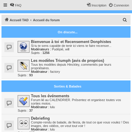
FAQ
Inscription
Connexion
R
Accueil TAD
Accueil du forum
e
On discute...
c
h
Bienvenue à toi et Recensement Donphistes
Si tu te sens capable de tenir ici viens te faire recenser...
e
Modérateurs :
Pudépié
,
will
Sujets :
1256
r
Les modèles Triumph (avis de proprios)
c
Tous les modèles depuis Hinckley, commentés par leurs
propriétaires.
h
Modérateur :
factory
Sujets :
93
e
r
Sorties & Balades
Tous les événements
Forum lié au CALENDRIER. Présentez et organisez toutes vos
sorties motos.
Modérateur :
lulu
Sujets :
37
Debriefing
Compte-rendu de balade, de fiesta, de tout ce que vous voulez ! Des
images, des vidéos, on veut tout voir !
Modérateur :
lulu