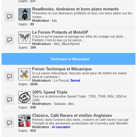
Sujets :
237
Roadbooks, itinéraires et bons plans motards
Présentez ici vos itinéraires préférés et tous vos bons plans sur les
routes...
Modérateur :
lulu
Sujets :
89
Le Forum Pistards et MotoGP
C'est ici qu'on papote et partage les infos du roulage sur piste...
Païlotes c'est ici que ça se passe...
Modérateurs :
dles
,
BlackSpeed
Sujets :
184
Technique & Mécanique
Forum Technique et Mécanique
Ici ça cause mécanique, faut pas avoir peur de mettre les mains
dans le cambouis !
Modérateurs :
Le Pouzal
,
Serval
Sujets :
5836
100% Speed Triple
Tout sur le phénomène Speed Triple : T301, T509, 955i, 1050 et
1200
Modérateurs :
Satanas
,
dles
Sujets :
549
Classics, Café Racers et vieilles Anglaises
Rentrez dans l'univers des twins, cruisers et café-racers vus par
Triumph et des anciennes productions de Coventry puis Meriden
Modérateur :
el cascador
Sujets :
919