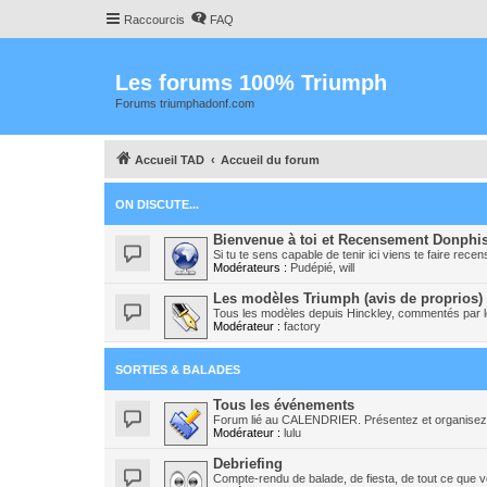
Raccourcis
FAQ
Les forums 100% Triumph
Forums triumphadonf.com
Accueil TAD
Accueil du forum
ON DISCUTE...
Bienvenue à toi et Recensement Donphi
Si tu te sens capable de tenir ici viens te faire recens
Modérateurs :
Pudépié
,
will
Les modèles Triumph (avis de proprios)
Tous les modèles depuis Hinckley, commentés par le
Modérateur :
factory
SORTIES & BALADES
Tous les événements
Forum lié au CALENDRIER. Présentez et organisez 
Modérateur :
lulu
Debriefing
Compte-rendu de balade, de fiesta, de tout ce que v