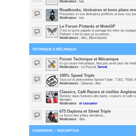
Modérateur :
lulu
Roadbooks, itinéraires et bons plans mo
Présentez ici vos itinéraires préférés et tous vos bo
Modérateur :
lulu
Le Forum Pistards et MotoGP
C'est ici qu'on papote et partage les infos du roulage 
Païlotes c'est ici que ça se passe...
Modérateurs :
dles
,
BlackSpeed
TECHNIQUE & MÉCANIQUE
Forum Technique et Mécanique
Ici ça cause mécanique, faut pas avoir peur de mett
Modérateurs :
Le Pouzal
,
Serval
100% Speed Triple
Tout sur le phénomène Speed Triple : T301, T509, 9
Modérateurs :
Satanas
,
dles
Classics, Café Racers et vieilles Anglais
Rentrez dans l'univers des twins, cruisers et café
Meriden
Modérateur :
el cascador
675 Daytona et Street Triple
Le forum des p'tites dernières...
Modérateur :
dles
CONNEXION
•
INSCRIPTION