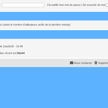
:
J’ai oublié mon mot de passe
|
Se souvenir de moi
ités (selon le nombre d’utilisateurs actifs de la dernière minute)
le 1/août/26 - 16:48
lus récent est
Mat44
Nous contacter
Supprime