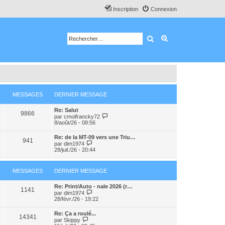
Inscription
Connexion
Rechercher
Recherche avancé
MESSAGES
DERNIER MESSAGE
Re: Salut
9866
C
par
cmoifrancky72
o
8/août/26 - 08:56
n
s
Re: de la MT-09 vers une Triu…
u
941
C
par
dim1974
l
o
28/juil./26 - 20:44
t
n
e
s
r
u
l
MESSAGES
DERNIER MESSAGE
l
e
t
d
e
Re: Print/Auto - nale 2026 (r…
e
1141
r
C
par
dim1974
r
l
o
28/févr./26 - 19:22
n
e
n
i
d
s
e
Re: Ça a roulé...
e
u
14341
r
C
par
Skippy
r
l
m
o