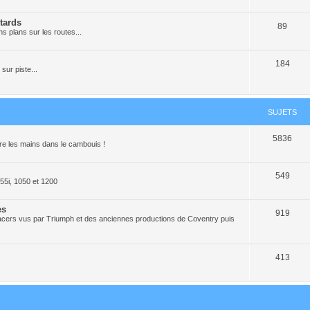
tards
89
ns plans sur les routes...
184
sur piste...
SUJETS
5836
re les mains dans le cambouis !
549
55i, 1050 et 1200
es
919
-racers vus par Triumph et des anciennes productions de Coventry puis
413