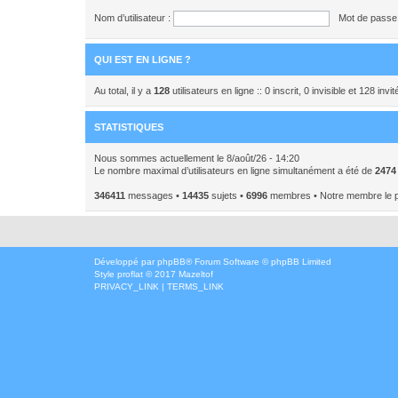
Nom d’utilisateur :
Mot de passe 
QUI EST EN LIGNE ?
Au total, il y a
128
utilisateurs en ligne :: 0 inscrit, 0 invisible et 128 inv
STATISTIQUES
Nous sommes actuellement le 8/août/26 - 14:20
Le nombre maximal d’utilisateurs en ligne simultanément a été de
2474
346411
messages •
14435
sujets •
6996
membres • Notre membre le p
Développé par
phpBB
® Forum Software © phpBB Limited
Style
proflat
© 2017
Mazeltof
PRIVACY_LINK
|
TERMS_LINK