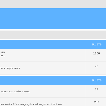
SUJETS
stes
1256
er...
93
urs propriétaires.
SUJETS
37
toutes vos sorties motos.
237
ous voulez ! Des images, des vidéos, on veut tout voir !