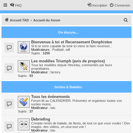
FAQ
Inscription
Connexion
R
Accueil TAD
Accueil du forum
e
On discute...
c
h
Bienvenue à toi et Recensement Donphistes
Si tu te sens capable de tenir ici viens te faire recenser...
e
Modérateurs :
Pudépié
,
will
Sujets :
1255
r
Les modèles Triumph (avis de proprios)
c
Tous les modèles depuis Hinckley, commentés par leurs
propriétaires.
h
Modérateur :
factory
Sujets :
93
e
r
Sorties & Balades
Tous les événements
Forum lié au CALENDRIER. Présentez et organisez toutes vos
sorties motos.
Modérateur :
lulu
Sujets :
37
Debriefing
Compte-rendu de balade, de fiesta, de tout ce que vous voulez ! Des
images, des vidéos, on veut tout voir !
Modérateur :
lulu