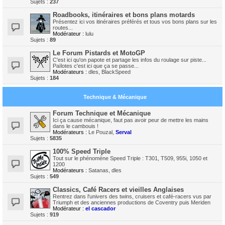
Sujets :
237
Roadbooks, itinéraires et bons plans motards
Présentez ici vos itinéraires préférés et tous vos bons plans sur les
routes...
Modérateur :
lulu
Sujets :
89
Le Forum Pistards et MotoGP
C'est ici qu'on papote et partage les infos du roulage sur piste...
Païlotes c'est ici que ça se passe...
Modérateurs :
dles
,
BlackSpeed
Sujets :
184
Technique & Mécanique
Forum Technique et Mécanique
Ici ça cause mécanique, faut pas avoir peur de mettre les mains
dans le cambouis !
Modérateurs :
Le Pouzal
,
Serval
Sujets :
5835
100% Speed Triple
Tout sur le phénomène Speed Triple : T301, T509, 955i, 1050 et
1200
Modérateurs :
Satanas
,
dles
Sujets :
549
Classics, Café Racers et vieilles Anglaises
Rentrez dans l'univers des twins, cruisers et café-racers vus par
Triumph et des anciennes productions de Coventry puis Meriden
Modérateur :
el cascador
Sujets :
919