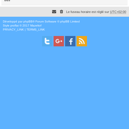
Le fuseau horaire est réglé sur
UTC+02:00
Développé par
phpBB
® Forum Software © phpBB Limited
Style
proflat
© 2017
Mazeltof
PRIVACY_LINK
|
TERMS_LINK