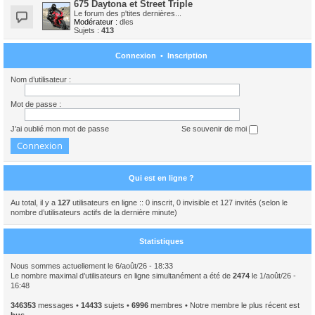
675 Daytona et Street Triple
Le forum des p'tites dernières...
Modérateur :
dles
Sujets :
413
Connexion
•
Inscription
Nom d’utilisateur :
Mot de passe :
J’ai oublié mon mot de passe
Se souvenir de moi
Qui est en ligne ?
Au total, il y a
127
utilisateurs en ligne :: 0 inscrit, 0 invisible et 127 invités (selon le
nombre d’utilisateurs actifs de la dernière minute)
Statistiques
Nous sommes actuellement le 6/août/26 - 18:33
Le nombre maximal d’utilisateurs en ligne simultanément a été de
2474
le 1/août/26 -
16:48
346353
messages •
14433
sujets •
6996
membres • Notre membre le plus récent est
bus