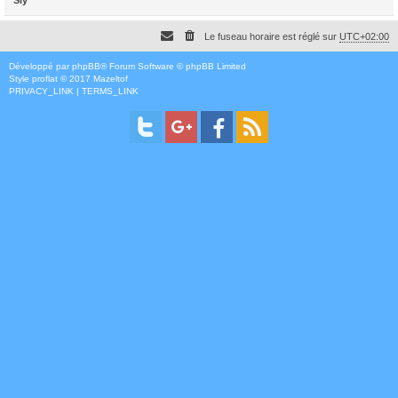
Le fuseau horaire est réglé sur
UTC+02:00
Développé par
phpBB
® Forum Software © phpBB Limited
Style
proflat
© 2017
Mazeltof
PRIVACY_LINK
|
TERMS_LINK