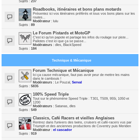
Sujets :
237
Roadbooks, itinéraires et bons plans motards
Présentez ici vos itinéraires préférés et tous vos bons plans sur les
routes...
Modérateur :
lulu
Sujets :
89
Le Forum Pistards et MotoGP
C'est ici qu'on papote et partage les infos du roulage sur piste...
Païlotes c'est ici que ça se passe...
Modérateurs :
dles
,
BlackSpeed
Sujets :
184
Technique & Mécanique
Forum Technique et Mécanique
Ici ça cause mécanique, faut pas avoir peur de mettre les mains
dans le cambouis !
Modérateurs :
Le Pouzal
,
Serval
Sujets :
5835
100% Speed Triple
Tout sur le phénomène Speed Triple : T301, T509, 955i, 1050 et
1200
Modérateurs :
Satanas
,
dles
Sujets :
549
Classics, Café Racers et vieilles Anglaises
Rentrez dans l'univers des twins, cruisers et café-racers vus par
Triumph et des anciennes productions de Coventry puis Meriden
Modérateur :
el cascador
Sujets :
919