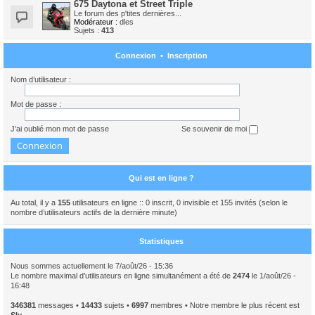
675 Daytona et Street Triple
Le forum des p'tites dernières...
Modérateur :
dles
Sujets :
413
Connexion
•
Inscription
Nom d’utilisateur :
Mot de passe :
J’ai oublié mon mot de passe
Se souvenir de moi
Qui est en ligne ?
Au total, il y a
155
utilisateurs en ligne :: 0 inscrit, 0 invisible et 155 invités (selon le
nombre d’utilisateurs actifs de la dernière minute)
Statistiques
Nous sommes actuellement le 7/août/26 - 15:36
Le nombre maximal d’utilisateurs en ligne simultanément a été de
2474
le 1/août/26 -
16:48
346381
messages •
14433
sujets •
6997
membres • Notre membre le plus récent est
Sly