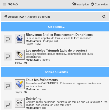
FAQ
Inscription
Connexion
R
Accueil TAD
Accueil du forum
e
On discute...
c
h
Bienvenue à toi et Recensement Donphistes
Si tu te sens capable de tenir ici viens te faire recenser...
e
Modérateurs :
Pudépié
,
will
Sujets :
1255
r
Les modèles Triumph (avis de proprios)
c
Tous les modèles depuis Hinckley, commentés par leurs
propriétaires.
h
Modérateur :
factory
Sujets :
93
e
r
Sorties & Balades
Tous les événements
Forum lié au CALENDRIER. Présentez et organisez toutes vos
sorties motos.
Modérateur :
lulu
Sujets :
37
Debriefing
Compte-rendu de balade, de fiesta, de tout ce que vous voulez ! Des
images, des vidéos, on veut tout voir !
Modérateur :
lulu