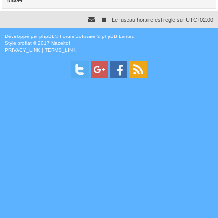
Le fuseau horaire est réglé sur
UTC+02:00
Développé par
phpBB
® Forum Software © phpBB Limited
Style
proflat
© 2017
Mazeltof
PRIVACY_LINK
|
TERMS_LINK