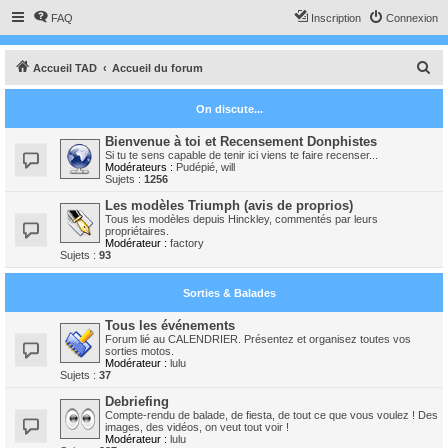
FAQ
Inscription
Connexion
R
Accueil TAD
Accueil du forum
e
On discute...
c
h
Bienvenue à toi et Recensement Donphistes
Si tu te sens capable de tenir ici viens te faire recenser...
e
Modérateurs :
Pudépié
,
will
Sujets :
1256
r
Les modèles Triumph (avis de proprios)
c
Tous les modèles depuis Hinckley, commentés par leurs
propriétaires.
h
Modérateur :
factory
Sujets :
93
e
r
Sorties & Balades
Tous les événements
Forum lié au CALENDRIER. Présentez et organisez toutes vos
sorties motos.
Modérateur :
lulu
Sujets :
37
Debriefing
Compte-rendu de balade, de fiesta, de tout ce que vous voulez ! Des
images, des vidéos, on veut tout voir !
Modérateur :
lulu