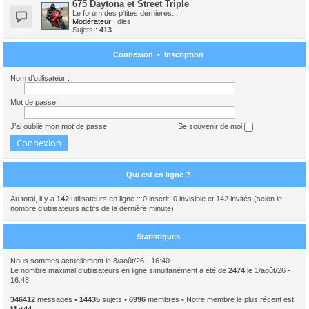
675 Daytona et Street Triple
Le forum des p'tites dernières...
Modérateur :
dles
Sujets :
413
Connexion
•
Inscription
Nom d’utilisateur :
Mot de passe :
J’ai oublié mon mot de passe
Se souvenir de moi
Qui est en ligne ?
Au total, il y a
142
utilisateurs en ligne :: 0 inscrit, 0 invisible et 142 invités (selon le
nombre d’utilisateurs actifs de la dernière minute)
Statistiques
Nous sommes actuellement le 8/août/26 - 16:40
Le nombre maximal d’utilisateurs en ligne simultanément a été de
2474
le 1/août/26 -
16:48
346412
messages •
14435
sujets •
6996
membres • Notre membre le plus récent est
Mat44