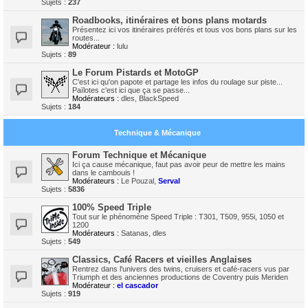
Sujets :
237
Roadbooks, itinéraires et bons plans motards
Présentez ici vos itinéraires préférés et tous vos bons plans sur les
routes...
Modérateur :
lulu
Sujets :
89
Le Forum Pistards et MotoGP
C'est ici qu'on papote et partage les infos du roulage sur piste...
Païlotes c'est ici que ça se passe...
Modérateurs :
dles
,
BlackSpeed
Sujets :
184
Technique & Mécanique
Forum Technique et Mécanique
Ici ça cause mécanique, faut pas avoir peur de mettre les mains
dans le cambouis !
Modérateurs :
Le Pouzal
,
Serval
Sujets :
5836
100% Speed Triple
Tout sur le phénomène Speed Triple : T301, T509, 955i, 1050 et
1200
Modérateurs :
Satanas
,
dles
Sujets :
549
Classics, Café Racers et vieilles Anglaises
Rentrez dans l'univers des twins, cruisers et café-racers vus par
Triumph et des anciennes productions de Coventry puis Meriden
Modérateur :
el cascador
Sujets :
919