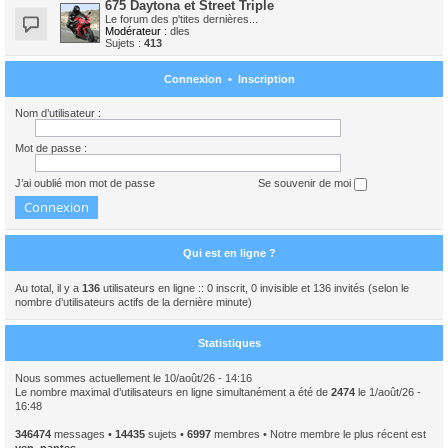
675 Daytona et Street Triple
Le forum des p'tites dernières...
Modérateur :
dles
Sujets :
413
Connexion
•
Inscription
Nom d’utilisateur :
Mot de passe :
J’ai oublié mon mot de passe
Se souvenir de moi
Qui est en ligne ?
Au total, il y a
136
utilisateurs en ligne :: 0 inscrit, 0 invisible et 136 invités (selon le
nombre d’utilisateurs actifs de la dernière minute)
Statistiques
Nous sommes actuellement le 10/août/26 - 14:16
Le nombre maximal d’utilisateurs en ligne simultanément a été de
2474
le 1/août/26 -
16:48
346474
messages •
14435
sujets •
6997
membres • Notre membre le plus récent est
yen_nantes