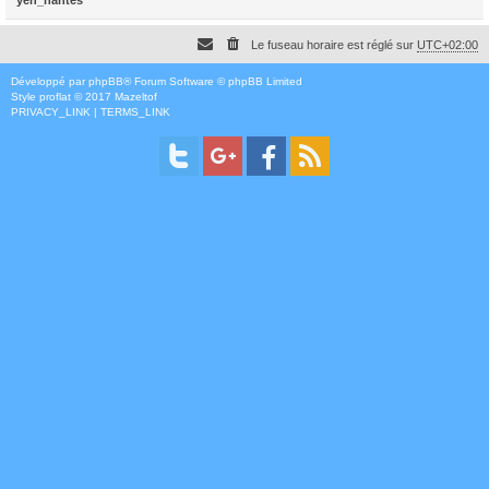
Le fuseau horaire est réglé sur
UTC+02:00
Développé par
phpBB
® Forum Software © phpBB Limited
Style
proflat
© 2017
Mazeltof
PRIVACY_LINK
|
TERMS_LINK