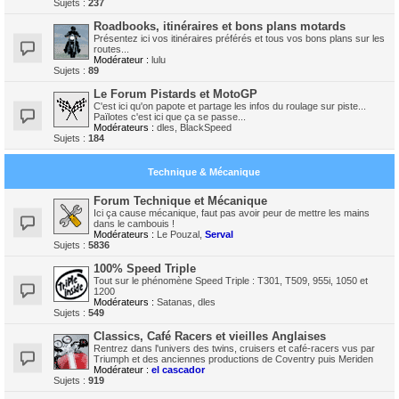
Sujets :
237
Roadbooks, itinéraires et bons plans motards
Présentez ici vos itinéraires préférés et tous vos bons plans sur les
routes...
Modérateur :
lulu
Sujets :
89
Le Forum Pistards et MotoGP
C'est ici qu'on papote et partage les infos du roulage sur piste...
Païlotes c'est ici que ça se passe...
Modérateurs :
dles
,
BlackSpeed
Sujets :
184
Technique & Mécanique
Forum Technique et Mécanique
Ici ça cause mécanique, faut pas avoir peur de mettre les mains
dans le cambouis !
Modérateurs :
Le Pouzal
,
Serval
Sujets :
5836
100% Speed Triple
Tout sur le phénomène Speed Triple : T301, T509, 955i, 1050 et
1200
Modérateurs :
Satanas
,
dles
Sujets :
549
Classics, Café Racers et vieilles Anglaises
Rentrez dans l'univers des twins, cruisers et café-racers vus par
Triumph et des anciennes productions de Coventry puis Meriden
Modérateur :
el cascador
Sujets :
919