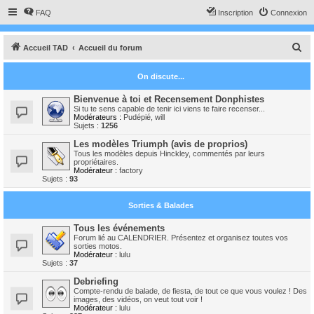
FAQ
Inscription
Connexion
R
Accueil TAD
Accueil du forum
e
On discute...
c
h
Bienvenue à toi et Recensement Donphistes
Si tu te sens capable de tenir ici viens te faire recenser...
e
Modérateurs :
Pudépié
,
will
Sujets :
1256
r
Les modèles Triumph (avis de proprios)
c
Tous les modèles depuis Hinckley, commentés par leurs
propriétaires.
h
Modérateur :
factory
Sujets :
93
e
r
Sorties & Balades
Tous les événements
Forum lié au CALENDRIER. Présentez et organisez toutes vos
sorties motos.
Modérateur :
lulu
Sujets :
37
Debriefing
Compte-rendu de balade, de fiesta, de tout ce que vous voulez ! Des
images, des vidéos, on veut tout voir !
Modérateur :
lulu