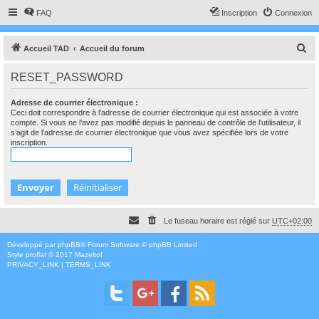
FAQ
Inscription
Connexion
R
Accueil TAD
Accueil du forum
e
RESET_PASSWORD
c
h
Adresse de courrier électronique :
Ceci doit correspondre à l’adresse de courrier électronique qui est associée à votre
e
compte. Si vous ne l’avez pas modifié depuis le panneau de contrôle de l’utilisateur, il
s’agit de l’adresse de courrier électronique que vous avez spécifiée lors de votre
r
inscription.
c
h
e
r
Le fuseau horaire est réglé sur
UTC+02:00
Développé par
phpBB
® Forum Software © phpBB Limited
Style
proflat
© 2017
Mazeltof
PRIVACY_LINK
|
TERMS_LINK