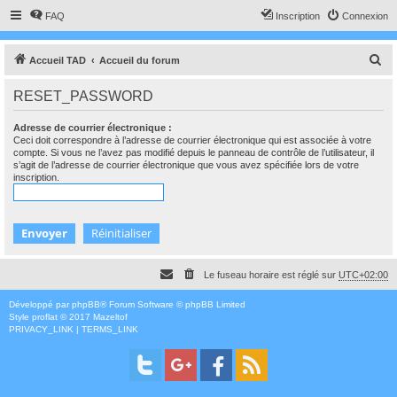
FAQ
Inscription
Connexion
R
Accueil TAD
Accueil du forum
e
RESET_PASSWORD
c
h
Adresse de courrier électronique :
Ceci doit correspondre à l’adresse de courrier électronique qui est associée à votre
e
compte. Si vous ne l’avez pas modifié depuis le panneau de contrôle de l’utilisateur, il
s’agit de l’adresse de courrier électronique que vous avez spécifiée lors de votre
r
inscription.
c
h
e
r
Le fuseau horaire est réglé sur
UTC+02:00
Développé par
phpBB
® Forum Software © phpBB Limited
Style
proflat
© 2017
Mazeltof
PRIVACY_LINK
|
TERMS_LINK