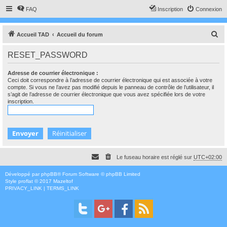
FAQ
Inscription
Connexion
R
Accueil TAD
Accueil du forum
e
RESET_PASSWORD
c
h
Adresse de courrier électronique :
Ceci doit correspondre à l’adresse de courrier électronique qui est associée à votre
e
compte. Si vous ne l’avez pas modifié depuis le panneau de contrôle de l’utilisateur, il
s’agit de l’adresse de courrier électronique que vous avez spécifiée lors de votre
r
inscription.
c
h
e
r
Le fuseau horaire est réglé sur
UTC+02:00
Développé par
phpBB
® Forum Software © phpBB Limited
Style
proflat
© 2017
Mazeltof
PRIVACY_LINK
|
TERMS_LINK